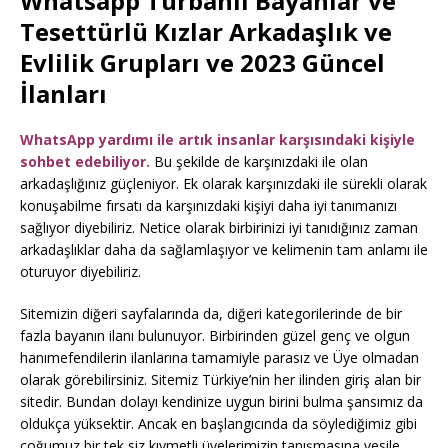
Whatsapp Türbanlı Bayanlar ve
Tesettürlü Kızlar Arkadaşlık ve
Evlilik Grupları ve 2023 Güncel
İlanları
WhatsApp yardımı ile artık insanlar karşısındaki kişiyle
sohbet edebiliyor.
Bu şekilde de karşınızdaki ile olan
arkadaşlığınız güçleniyor. Ek olarak karşınızdaki ile sürekli olarak
konuşabilme fırsatı da karşınızdaki kişiyi daha iyi tanımanızı
sağlıyor diyebiliriz. Netice olarak birbirinizi iyi tanıdığınız zaman
arkadaşlıklar daha da sağlamlaşıyor ve kelimenin tam anlamı ile
oturuyor diyebiliriz.
Sitemizin diğeri sayfalarında da, diğeri kategorilerinde de bir
fazla bayanın ilanı bulunuyor. Birbirinden güzel genç ve olgun
hanımefendilerin ilanlarına tamamiyle parasız ve Üye olmadan
olarak görebilirsiniz. Sitemiz Türkiye’nin her ilinden giriş alan bir
sitedir. Bundan dolayı kendinize uygun birini bulma şansımız da
oldukça yüksektir. Ancak en başlangıcında da söylediğimiz gibi
çoğumuz bir tek siz kıymetli üyelerimizin tanışmasına vesile