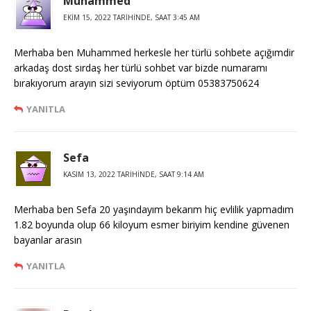
Muhammed
EKIM 15, 2022 TARIHINDE, SAAT 3:45 AM
Merhaba ben Muhammed herkesle her türlü sohbete açığımdir
arkadaş dost sırdaş her türlü sohbet var bizde numaramı
bırakıyorum arayın sizi seviyorum öptüm 05383750624
YANITLA
Sefa
KASIM 13, 2022 TARIHINDE, SAAT 9:14 AM
Merhaba ben Sefa 20 yaşındayım bekarım hiç evlilik yapmadım
1.82 boyunda olup 66 kiloyum esmer biriyim kendine güvenen
bayanlar arasın
YANITLA