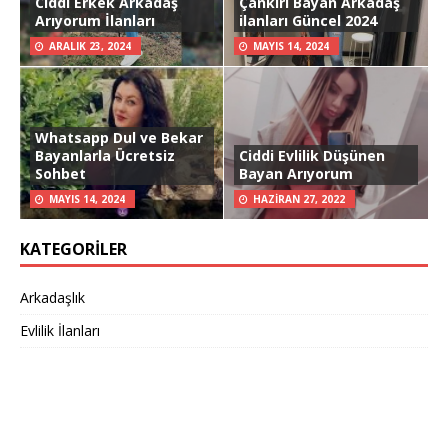
Ciddi Erkek Arkadaş
Çankırı Bayan Arkadaş
Arıyorum İlanları
ilanları Güncel 2024
ARALIK 23, 2024
MAYIS 14, 2024
Whatsapp Dul ve Bekar
Bayanlarla Ücretsiz
Ciddi Evlilik Düşünen
Sohbet
Bayan Arıyorum
MAYIS 14, 2024
HAZIRAN 27, 2022
KATEGORILER
Arkadaşlık
Evlilik İlanları