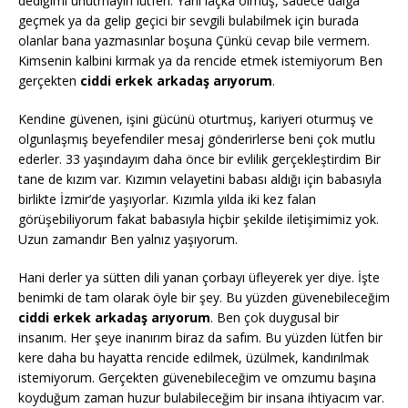
dediğimi unutmayın lütfen. Yani laçka olmuş, sadece dalga
geçmek ya da gelip geçici bir sevgili bulabilmek için burada
olanlar bana yazmasınlar boşuna Çünkü cevap bile vermem.
Kimsenin kalbini kırmak ya da rencide etmek istemiyorum Ben
gerçekten
ciddi erkek arkadaş arıyorum
.
Kendine güvenen, işini gücünü oturtmuş, kariyeri oturmuş ve
olgunlaşmış beyefendiler mesaj gönderirlerse beni çok mutlu
ederler. 33 yaşındayım daha önce bir evlilik gerçekleştirdim Bir
tane de kızım var. Kızımın velayetini babası aldığı için babasıyla
birlikte İzmir’de yaşıyorlar. Kızımla yılda iki kez falan
görüşebiliyorum fakat babasıyla hiçbir şekilde iletişimimiz yok.
Uzun zamandır Ben yalnız yaşıyorum.
Hani derler ya sütten dili yanan çorbayı üfleyerek yer diye. İşte
benimki de tam olarak öyle bir şey. Bu yüzden güvenebileceğim
ciddi erkek arkadaş arıyorum
. Ben çok duygusal bir
insanım. Her şeye inanırım biraz da safım. Bu yüzden lütfen bir
kere daha bu hayatta rencide edilmek, üzülmek, kandırılmak
istemiyorum. Gerçekten güvenebileceğim ve omzumu başına
koyduğum zaman huzur bulabileceğim bir insana ihtiyacım var.