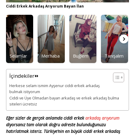
Ciddi Erkek Arkadaş Arıyorum Bayan İlan
Selamlar
Merhaba
Buğlem
Tanışalım
İçindekiler⏩
Herkese selam ismim Ayşenur ciddi erkek arkadaş
bulmak istiyorum
Ciddi ve Üye Olmadan bayan arkadaş ve erkek arkadaş bulma
siteleri ücretsiz
Eğer sizler de gerçek anlamda ciddi erkek
arkadaş arıyorum
diyorsanız tam olarak doğru adreste bulunduğunuzu
hatırlatmak isteriz. Türkiye’nin en büyük ciddi erkek arkadaş