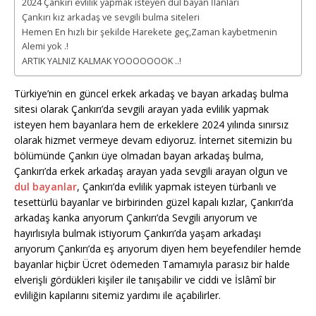
2024 Çankırı evlilik yapmak isteyen dul bayan İlanları
Çankırı kız arkadaş ve sevgili bulma siteleri
Hemen En hızlı bir şekilde Harekete geç,Zaman kaybetmenin
Alemi yok .!
ARTIK YALNIZ KALMAK YOOOOOOOK ..!
Türkiye’nin en güncel erkek arkadaş ve bayan arkadaş bulma
sitesi olarak Çankırı’da sevgili arayan yada evlilik yapmak
isteyen hem bayanlara hem de erkeklere 2024 yılında sınırsız
olarak hizmet vermeye devam ediyoruz. İnternet sitemizin bu
bölümünde Çankırı üye olmadan bayan arkadaş bulma,
Çankırı’da erkek arkadaş arayan yada sevgili arayan olgun ve
dul bayanlar
, Çankırı’da evlilik yapmak isteyen türbanlı ve
tesettürlü bayanlar ve birbirinden güzel kapalı kızlar, Çankırı’da
arkadaş kanka arıyorum Çankırı’da Sevgili arıyorum ve
hayırlısıyla bulmak istiyorum Çankırı’da yaşam arkadaşı
arıyorum Çankırı’da eş arıyorum diyen hem beyefendiler hemde
bayanlar hiçbir Ücret ödemeden Tamamıyla parasız bir halde
elverişli gördükleri kişiler ile tanışabilir ve ciddi ve İslâmî bir
evliliğin kapılarını sitemiz yardımı ile açabilirler.