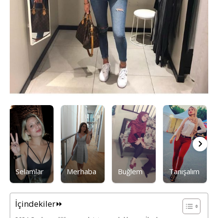
Selamlar
Merhaba
Buğlem
Tanışalım
İçindekiler⏩