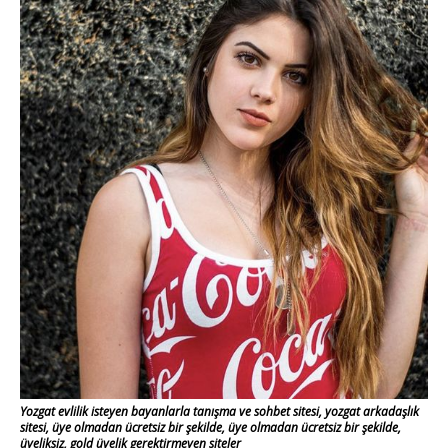
Yozgat evlilik isteyen bayanlarla tanışma ve sohbet sitesi, yozgat arkadaşlık
sitesi, üye olmadan ücretsiz bir şekilde, üye olmadan ücretsiz bir şekilde,
üyeliksiz, gold üyelik gerektirmeyen siteler