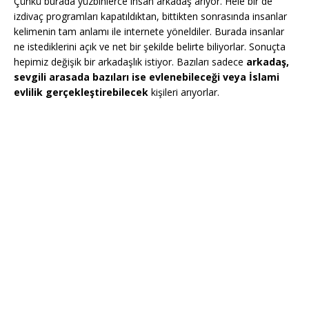
Çünkü burada yüzbinlerce insan arkadaş arıyor. Hele bir de
izdivaç programları kapatıldıktan, bittikten sonrasında insanlar
kelimenin tam anlamı ile internete yöneldiler. Burada insanlar
ne istediklerini açık ve net bir şekilde belirte biliyorlar. Sonuçta
hepimiz değişik bir arkadaşlık istiyor. Bazıları sadece
arkadaş,
sevgili arasada bazıları ise evlenebileceği veya İslami
evlilik gerçekleştirebilecek
kişileri arıyorlar.