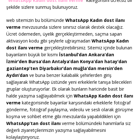
“WhatsApp Kadın dost ilanı verme”
kategorisini ücretsiz bir
şekilde sizlere sunmuş bulunuyoruz.
web sitemizin bu bölümünde
WhatsApp Kadın dost ilanı
verme
mevzusunda sizlere sınırsız olarak destek olacağız.
Ücret ödemeden, üyelik gerçekleştirmeden, saçma sapan
aktivasyon kodu gibi şeylerle uğraşmadan
WhatsApp Kadın
dost ilanı verme
gerçekleştirebilirsiniz. Sitemiz içinde bulunan
bayanların büyük bir kısmı
İstanbul’dan Ankara’dan
İzmir’den Bursa’dan Antalya’dan Konya’dan hatay’dan
gaziantep’ten Diyarbakır’dan muğla’dan mersin’den
Aydın’dan
ve buna benzer kalabalık şehirlerden giriş
sağlayarak WhatsApp üstünde yeni erkeklerle tanışa bilecekleri
gruplar oluşturuyorlar. Ek olarak bunların haricinde basit bir
halde yazışma sağlayabilmek için
WhatsApp Kadın dost ilanı
verme
kategorisinde bayanlar karşısındaki erkeklerle fotoğraf
gönderme, fotoğraf paylaşma, videolu ve sesli olarak görüşme
koşma ve sohbet etme gibi mevzularda yapabildikleri için
WhatsApp’tan dost ilanı
verme bölümündeki hanımlarla siz
değerli ziyaretçilerimizin yazışma sağlayabilmesini
kolaylaştırıyoruz.