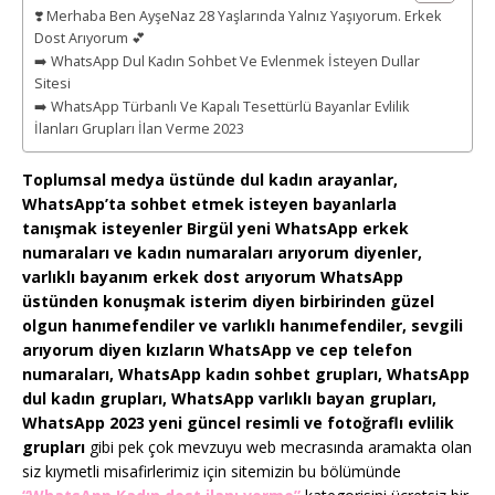
❣️ Merhaba Ben AyşeNaz 28 Yaşlarında Yalnız Yaşıyorum. Erkek
Dost Arıyorum 💕
➡️ WhatsApp Dul Kadın Sohbet Ve Evlenmek İsteyen Dullar
Sitesi
➡️ WhatsApp Türbanlı Ve Kapalı Tesettürlü Bayanlar Evlilik
İlanları Grupları İlan Verme 2023
Toplumsal medya üstünde dul kadın arayanlar,
WhatsApp’ta sohbet etmek isteyen bayanlarla
tanışmak isteyenler Birgül yeni WhatsApp erkek
numaraları ve kadın numaraları arıyorum diyenler,
varlıklı bayanım erkek dost arıyorum WhatsApp
üstünden konuşmak isterim diyen birbirinden güzel
olgun hanımefendiler ve varlıklı hanımefendiler, sevgili
arıyorum diyen kızların WhatsApp ve cep telefon
numaraları, WhatsApp kadın sohbet grupları, WhatsApp
dul kadın grupları, WhatsApp varlıklı bayan grupları,
WhatsApp 2023 yeni güncel resimli ve fotoğraflı evlilik
grupları
gibi pek çok mevzuyu web mecrasında aramakta olan
siz kıymetli misafirlerimiz için sitemizin bu bölümünde