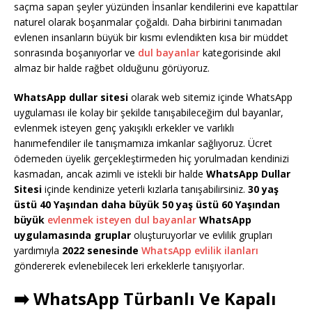
saçma sapan şeyler yüzünden İnsanlar kendilerini eve kapattılar
naturel olarak boşanmalar çoğaldı. Daha birbirini tanımadan
evlenen insanların büyük bir kısmı evlendikten kısa bir müddet
sonrasında boşanıyorlar ve
dul bayanlar
kategorisinde akıl
almaz bir halde rağbet olduğunu görüyoruz.
WhatsApp dullar sitesi
olarak web sitemiz içinde WhatsApp
uygulaması ile kolay bir şekilde tanışabileceğim dul bayanlar,
evlenmek isteyen genç yakışıklı erkekler ve varlıklı
hanımefendiler ile tanışmamıza imkanlar sağlıyoruz. Ücret
ödemeden üyelik gerçekleştirmeden hiç yorulmadan kendinizi
kasmadan, ancak azimli ve istekli bir halde
WhatsApp Dullar
Sitesi
içinde kendinize yeterli kızlarla tanışabilirsiniz.
30 yaş
üstü 40 Yaşından daha büyük 50 yaş üstü 60 Yaşından
büyük
evlenmek isteyen dul bayanlar
WhatsApp
uygulamasında gruplar
oluşturuyorlar ve evlilik grupları
yardımıyla
2022 senesinde
WhatsApp evlilik ilanları
göndererek evlenebilecek leri erkeklerle tanışıyorlar.
➡️ WhatsApp Türbanlı Ve Kapalı