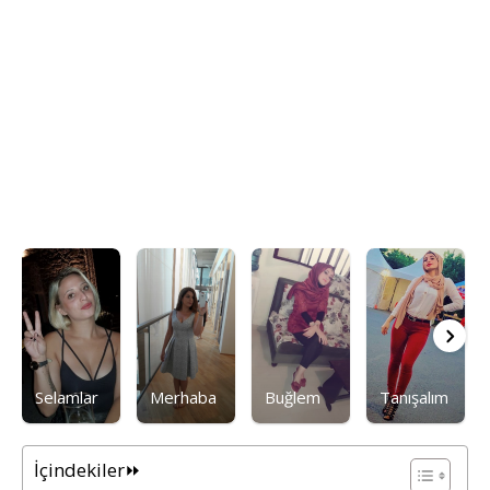
Selamlar
Merhaba
Buğlem
Tanışalım
İçindekiler⏩