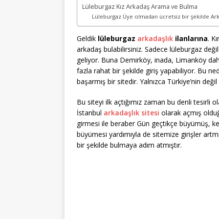
Lüleburgaz Kız Arkadaş Arama ve Bulma
Lüleburgaz Üye olmadan ücretsiz bir şekilde Arka
Geldik
lüleburgaz
arkadaşlık
ilanlarına
. K
arkadaş bulabilirsiniz. Sadece lüleburgaz değil
geliyor. Buna Demirköy, inada, Limanköy dahil
fazla rahat bir şekilde giriş yapabiliyor. Bu n
başarmış bir sitedir. Yalnızca Türkiye’nin değil
Bu siteyi ilk açtığımız zaman bu denli tesirli
İstanbul
arkadaşlık sitesi
olarak açmış olduğ
girmesi ile beraber Gün geçtikçe büyümüş, kend
büyümesi yardımıyla de sitemize girişler artmı
bir şekilde bulmaya adım atmıştır.