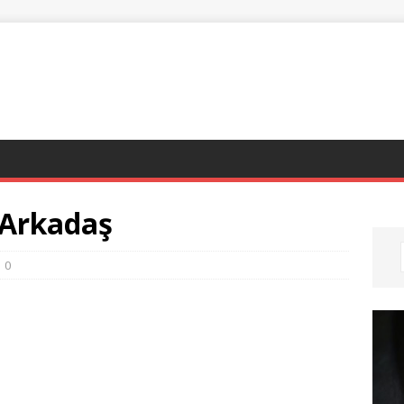
 Arkadaş
0