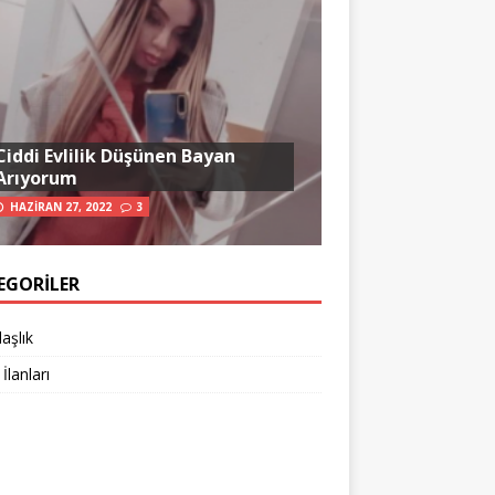
Ciddi Evlilik Düşünen Bayan
Arıyorum
HAZIRAN 27, 2022
3
EGORILER
aşlık
 İlanları