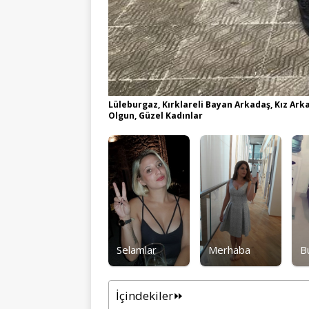
Lüleburgaz, Kırklareli Bayan Arkadaş, Kız Ark
Olgun, Güzel Kadınlar
Selamlar
Merhaba
B
İçindekiler⏩