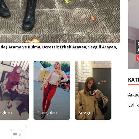
adaş Arama ve Bulma, Ücretsiz Erkek Arayan, Sevgili Arayan,
KAT
Arkad
Evlilik
uğlem
Tanışalım
Sevgi