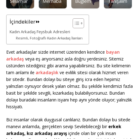
Selamlar
Merhaba
Buğlem
Tanışalım
İçindekiler⏩
Kadın Arkadaş Feysbuk Adresleri
Resimli, Fotoğraflı Kadın Arkadaş İlanları
Evet arkadaşlar sizde internet üzerinden kendince
bayan
arkadaş
veya eş arıyorsanız asla doğru yerdesiniz. Sitemiz
üstünden istediğiniz gibi arama yapabilirsiniz. Bu site kelimenin
tam anlamı ile
arkadaşlık
ve evlilik sitesi olarak hizmet veren
bir sitedir. Bundan dolayı bu siteye giriş icra eden hepimiz
yalnızları oynuyor desek yalan olmaz. Bu şekilde kendimizi fazla
basit bir şekilde sevgili, kızarkadaş bulabiliyorsunuz. Bundan
dolayı buradaki insanların isyanı hep aynı yönde oluyor; yalnızlık
hissiyatı.
Biz insanlar olarak duygusal canlılarız. Bundan dolayı bu sitede
manevi anlamda, gerçekten sevip Sevilebileceği bir
erkek
arkadaş, kız arkadaş arayış
içinde olan bir çok insan