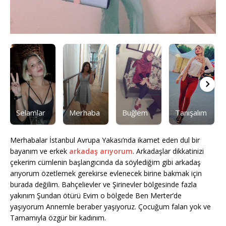
Selamlar
Merhaba
Buğlem
Tanışalım
Merhabalar İstanbul Avrupa Yakası’nda ikamet eden dul bir
bayanım ve erkek
arkadaş arıyorum
. Arkadaşlar dikkatinizi
çekerim cümlenin başlangıcında da söylediğim gibi arkadaş
arıyorum özetlemek gerekirse evlenecek birine bakmak için
burada değilim. Bahçelievler ve Şirinevler bölgesinde fazla
yakınım Şundan ötürü Evim o bölgede Ben Merter’de
yaşıyorum Annemle beraber yaşıyoruz. Çocuğum falan yok ve
Tamamıyla özgür bir kadınım.