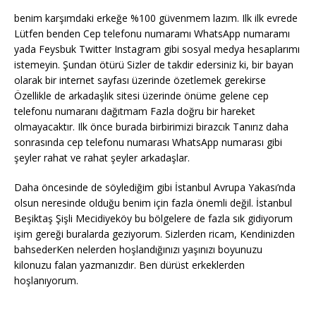
benim karşımdaki erkeğe %100 güvenmem lazım. Ilk ilk evrede
Lütfen benden Cep telefonu numaramı WhatsApp numaramı
yada Feysbuk Twitter Instagram gibi sosyal medya hesaplarımı
istemeyin. Şundan ötürü Sizler de takdir edersiniz ki, bir bayan
olarak bir internet sayfası üzerinde özetlemek gerekirse
Özellikle de arkadaşlık sitesi üzerinde önüme gelene cep
telefonu numaranı dağıtmam Fazla doğru bir hareket
olmayacaktır. Ilk önce burada birbirimizi birazcık Tanırız daha
sonrasında cep telefonu numarası WhatsApp numarası gibi
şeyler rahat ve rahat şeyler arkadaşlar.
Daha öncesinde de söylediğim gibi İstanbul Avrupa Yakası’nda
olsun neresinde olduğu benim için fazla önemli değil. İstanbul
Beşiktaş Şişli Mecidiyeköy bu bölgelere de fazla sık gidiyorum
işim gereği buralarda geziyorum. Sizlerden ricam, Kendinizden
bahsederKen nelerden hoşlandığınızı yaşınızı boyunuzu
kilonuzu falan yazmanızdır. Ben dürüst erkeklerden
hoşlanıyorum.