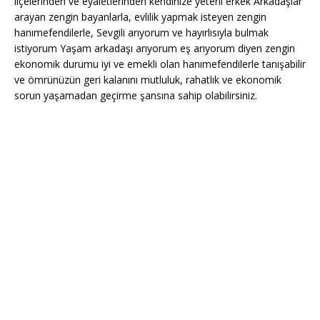
ilçelerinden ve eyaletlerinden kendinize yeterli erkek Arkadaşlar
arayan zengin bayanlarla, evlilik yapmak isteyen zengin
hanımefendilerle, Sevgili arıyorum ve hayırlısıyla bulmak
istiyorum Yaşam arkadaşı arıyorum eş arıyorum diyen zengin
ekonomik durumu iyi ve emekli olan hanımefendilerle tanışabilir
ve ömrünüzün geri kalanını mutluluk, rahatlık ve ekonomik
sorun yaşamadan geçirme şansına sahip olabilirsiniz.