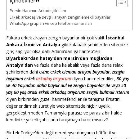
İçindekiler⏩
Pervin Hanımın Arkadaşlık İlanı
Erkek arkadaş ve sevgili arayan zengin emekli bayanlar
WhatsApp grupları ve cep telefon numaraları
Fukara erkek arayan zengin bayanlar bir çok vakit
İstanbul
Ankara İzmir ve Antalya
gibi kalabalık şehirlerden sitemize
giriş sağlıyor olsa dahi Adana’dan gaziantep’ten
Diyarbakır’dan hatay’dan mersin’den muğla’dan
Antalya’dan
ve fazla daha kalabalık veya fazla daha relax
şehirlerden dahi
evine erkek eleman arayan bayanlar, zengin
bayanım erkek
arkadaş arıyorum
diyen hanımefendiler,
30 yaş
ve 40 Yaşından daha büyük dul ve zengin bayanlar ile veya 50
yaş 60 yaş arası erkek arkadaş arıyorum sevgili bulmak isterim
diyen birbirinden güzel hanımefendiler ile tanışma fırsatını
değerlendirmek suretiyle web sitemizde hiçbir üyelik
gerçekleştirmeden Tamamıyla parasız ve parasız bir halde
kendinize yeterli şahıslarla tanışmaya hazır mısınız?
Bir tek Türkiye’den değil neredeyse dünyanın bütün il ve