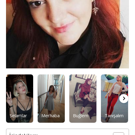
Selamlar
Merhaba
Buğlem
Tanışalım