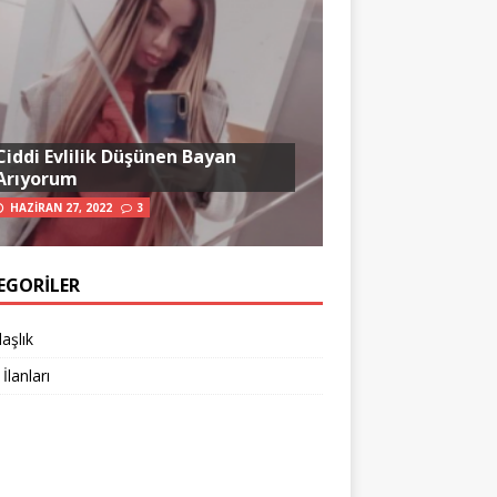
Ciddi Evlilik Düşünen Bayan
Arıyorum
HAZIRAN 27, 2022
3
EGORILER
aşlık
 İlanları