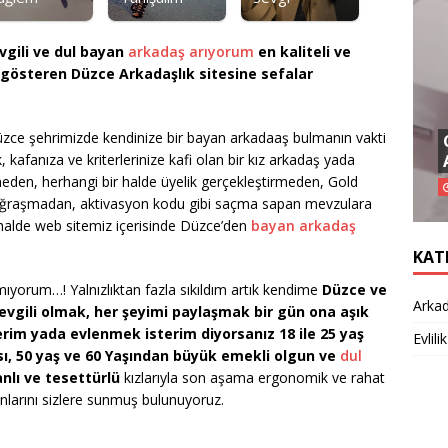
gili ve dul bayan
arkadaş arıyorum
en kaliteli ve
le gösteren Düzce Arkadaşlık sitesine sefalar
Düzce şehrimizde kendinize bir bayan arkadaaş bulmanın vakti
, kafanıza ve kriterlerinize kafi olan bir kız arkadaş yada
meden, herhangi bir halde üyelik gerçekleştirmeden, Gold
de uğraşmadan, aktivasyon kodu gibi saçma sapan mevzulara
halde web sitemiz içerisinde Düzce’den
bayan arkadaş
KAT
yorum…! Yalnızlıktan fazla sıkıldım artık kendime
Düzce ve
Arkad
evgili olmak, her şeyimi paylaşmak bir gün ona aşık
im yada evlenmek isterim diyorsanız 18 ile 25 yaş
Evlilik
ası, 50 yaş ve 60 Yaşından büyük emekli olgun ve
dul
nlı ve tesettürlü
kızlarıyla son aşama ergonomik ve rahat
nlarını sizlere sunmuş bulunuyoruz.