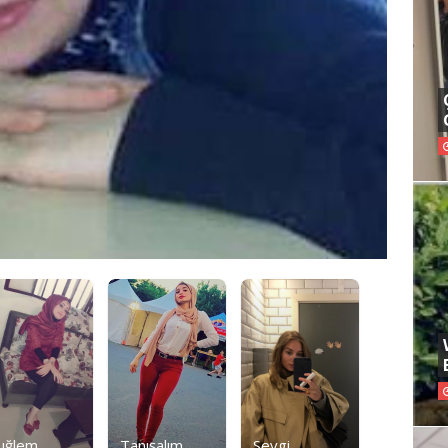
uğlem
Tanışalım
Sevgi