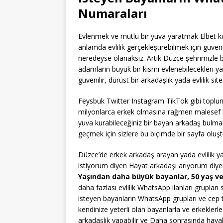
Numaraları
Evlenmek ve mutlu bir yuva yaratmak Elbet ki
anlamda evlilik gerçekleştirebilmek için güveni
neredeyse olanaksız. Artık Düzce şehrimizle ba
adamların büyük bir kısmı evlenebilecekleri ya
güvenilir, dürüst bir arkadaşlık yada evlilik si
Feysbuk Twitter Instagram TikTok gibi toplu
milyonlarca erkek olmasına rağmen malesef ki k
yuva kurabileceğiniz bir bayan arkadaş bulm
geçmek için sizlere bu biçimde bir sayfa oluş
Düzce’de erkek arkadaş arayan yada evlilik ya
istiyorum diyen Hayat arkadaşı arıyorum diye
Yaşından daha büyük bayanlar, 50 yaş ve
daha fazlası evlilik WhatsApp ilanları gruplar
isteyen bayanların WhatsApp grupları ve cep t
kendinize yeterli olan bayanlarla ve erkeklerl
arkadaşlık yapabilir ve Daha sonrasında hayali