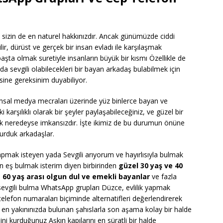
 sizin de en naturel hakkınızdır. Ancak günümüzde ciddi
lir, dürüst ve gerçek bir insan evladı ile karşılaşmak
şta olmak suretiyle insanların büyük bir kısmı Özellikle de
da sevgili olabilecekleri bir bayan arkadaş bulabilmek için
tesine gereksinim duyabiliyor.
msal medya mecraları üzerinde yüz binlerce bayan ve
arşılıklı olarak bir şeyler paylaşabileceğiniz, ve güzel bir
ak neredeyse imkansızdır. İşte ikimiz de bu durumun önüne
turduk arkadaşlar.
pmak isteyen yada Sevgili arıyorum ve hayırlısıyla bulmak
n eş bulmak isterim diyen birbirinden
güzel 30 yaş ve 40
 60 yaş arası olgun dul ve emekli bayanlar
ve fazla
ı sevgili bulma WhatsApp grupları Düzce, evlilik yapmak
elefon numaraları biçiminde alternatifleri değerlendirerek
e en yakınınızda bulunan şahıslarla son aşama kolay bir halde
ni kurduğunuz Aşkın kapılarını en süratli bir halde