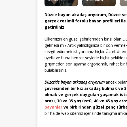
Düzce bayan akadaş arıyorum, Düzce sev
gerçek resimli fotolu bayan profilleri i
getirdiniz.
Ülkemizin en güzel şehirlerinden birisi olan 
gelmedi mi? Artık yalnızlığınıza bir son vermek
sevgili edinmek istiyorsanız hiçbir Ücret öde
üyelik ve buna benzer şeylerle hiçbir şekil
girişmeden son aşama ergonomik, rahat bir 
bulabilirsiniz.
Düzce’de bayan arkadaş arıyorum
ancak bulamı
çevresinden bir kız arkadaş bulmak ve S
olmak ve gerçek duyguları yaşamak ister
arası, 30 ve 35 yaş üstü, 40 ve 45 yaş ar
bayanlar
ve birbirinden güzel genç türba
bir halde web sitemiz içerisinde tanışma imka