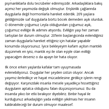
pişmanlıklarla dolu tecrübeler edinmişizdir. Arkadaşlıklara bakış
açımız her yaşımızda değişik olmuştur. Erişkinlik çağlarında
duygularla değil hormonlarla hareket ederdik. 20’li yaşlara
geldiğimizde saf duygularla börtü böcek demeden aşık olurduk.
O dönemde çoğumuz Leyla olduğundan çoğumuz aşık,
çoğumuz evliliğe ilk adımını atıyordu. Evliliğin yaşı her zaman
tartışılan bir durum olmuştur. 20’lerin başlangıcında evlendiğiniz
zaman duygularla hareket ettiğiniz için hatalar yapabilir
konumda oluyorsunuz. İyice bekleyeyim kafam açılsın mantıklı
düşünmek en iyisi, mantık eşi ile olan eşiyle olan evliliği
yapacağım deseniz o da apayrı bir hata oluyor.
Ilk önce erken yaşlarda kafalar tam uyuşmasada
evlenebiliyoruz. Duygular her şeyden üstün oluyor. Ancak
yaşımız ilerledikçe ve hayat mücadelesine girdikçe işlerin rengi
değişiyor. Karşınızdaki insanla mesele yaşadıkça hissettiğiniz
duyguların aptalca olduğunu falan düşünüyorsunuz. Bu da
insanda yıkıcı bir etki bırakıyor diyebiliriz. Binbir hayal ile
kurduğunuz arkadaşlığın yada evliliğin yıkılması her insanın
kaldırabileceği bir durum olmuyor maalesef.