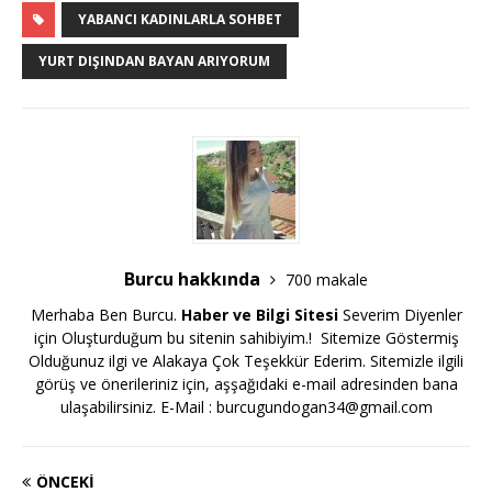
YABANCI KADINLARLA SOHBET
YURT DIŞINDAN BAYAN ARIYORUM
Burcu hakkında
700 makale
Merhaba Ben Burcu.
Haber ve Bilgi Sitesi
Severim Diyenler
için Oluşturduğum bu sitenin sahibiyim.! Sitemize Göstermiş
Olduğunuz ilgi ve Alakaya Çok Teşekkür Ederim. Sitemizle ilgili
görüş ve önerileriniz için, aşşağıdaki e-mail adresinden bana
ulaşabilirsiniz. E-Mail :
burcugundogan34@gmail.com
ÖNCEKI