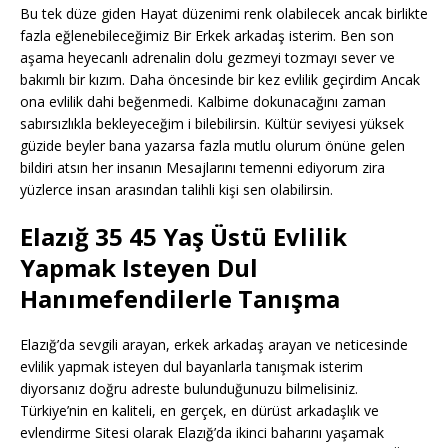
Bu tek düze giden Hayat düzenimi renk olabilecek ancak birlikte
fazla eğlenebileceğimiz Bir Erkek arkadaş isterim. Ben son
aşama heyecanlı adrenalin dolu gezmeyi tozmayı sever ve
bakımlı bir kızım. Daha öncesinde bir kez evlilik geçirdim Ancak
ona evlilik dahi beğenmedi. Kalbime dokunacağını zaman
sabırsızlıkla bekleyeceğim i bilebilirsin. Kültür seviyesi yüksek
güzide beyler bana yazarsa fazla mutlu olurum önüne gelen
bildiri atsın her insanın Mesajlarını temenni ediyorum zira
yüzlerce insan arasından talihli kişi sen olabilirsin.
Elazığ 35 45 Yaş Üstü Evlilik
Yapmak Isteyen Dul
Hanımefendilerle Tanışma
Elazığ’da sevgili arayan, erkek arkadaş arayan ve neticesinde
evlilik yapmak isteyen dul bayanlarla tanışmak isterim
diyorsanız doğru adreste bulunduğunuzu bilmelisiniz.
Türkiye’nin en kaliteli, en gerçek, en dürüst arkadaşlık ve
evlendirme Sitesi olarak Elazığ’da ikinci baharını yaşamak