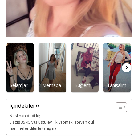
Selamlar
Merhaba
Buğlem
Tanışalım
İçindekiler⏩
Neslihan dedi ki;
Elazığ 35 45 yaş üstü evlilik yapmak isteyen dul
hanımefendilerle tanışma