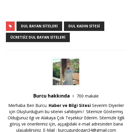
DUL BAYAN SITELERI
DUL KADIN SITESI
ÜCRETSIZ DUL BAYAN SITELERI
Burcu hakkında
700 makale
Merhaba Ben Burcu.
Haber ve Bilgi Sitesi
Severim Diyenler
için Oluşturduğum bu sitenin sahibiyim.! Sitemize Göstermiş
Olduğunuz ilgi ve Alakaya Çok Teşekkür Ederim. Sitemizle ilgili
görüş ve önerileriniz için, aşşağıdaki e-mail adresinden bana
ulaşabilirsiniz. E-Mail :
burcugundogan34@gmail.com