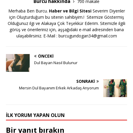
Burcu hakkında
700 makale
Merhaba Ben Burcu.
Haber ve Bilgi Sitesi
Severim Diyenler
için Oluşturduğum bu sitenin sahibiyim.! Sitemize Göstermiş
Olduğunuz ilgi ve Alakaya Çok Teşekkür Ederim. Sitemizle ilgili
görüş ve önerileriniz için, aşşağıdaki e-mail adresinden bana
ulaşabilirsiniz. E-Mail :
burcugundogan34@gmail.com
ÖNCEKI
Dul Bayan Nasıl Bulunur
SONRAKI
Mersin Dul Bayanım Erkek Arkadaş Arıyorum
İLK YORUM YAPAN OLUN
Bir yanıt bırakın