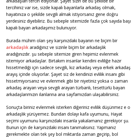
arkadaşları tercih ediyorlar. Şayet sizin de bu şekilde bir
tercihiniz var ise, sizde kapalı bayanlarla arkadaş olmak,
hayatınıza o şekilde sevgili almak istiyorsanız gene doğru
yerdesiniz diyebiliriz. Bu sebeple sitemizde fazla çok sayıda başı
kapalı bayan arkadaşımız bulunuyor.
Burada mühim olan şey karşınızdaki bayanın ne biçim bir
arkadaşlık
aradığınız ve sizinle biçim bir arkadaşlık
aradığınızdır. şu sebeple sitemize giren hepimiz evlenmek
istemiyor arkadaşlar. Birtakım insanlar kendini evliliğe hazır
hissetmediği için sadece sevgili, kız arkadaş veya erkek arkadaş
arayış içinde oluyorlar. Şayet siz de kendinizi evlilik insanı gibi
hissetmiyorsanız ve evlenmek gibi bir niyetiniz yoksa o zaman
arkadaş arayan veya sevgili arayan türbanlı, tesettürlü bayan
arkadaşlarımızın ilanlarına ana sayfamızdan ulaşabilirsiniz.
Sonuçta biriniz evlenmek isterken diğeriniz evlilik düşünmez e o
arkadaşlık yürüyemez. Bundan dolayı kafa uyumunu, Hayat
seçimi uyumunu karşınızdaki insanla yakalamanız gerekiyor şu.
Bunun için de karşınızdaki insanı tanımalısınız. Yapmanız
gerekmekte olan tek şey bol miktarda zaman geçirip, bol