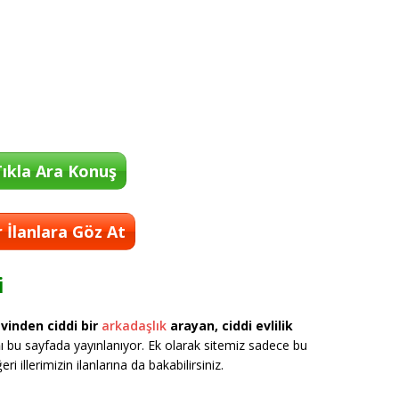
ıkla Ara Konuş
 İlanlara Göz At
i
vinden ciddi bir
arkadaşlık
arayan, ciddi evlilik
n
ı bu sayfada yayınlanıyor. Ek olarak sitemiz sadece bu
ri illerimizin ilanlarına da bakabilirsiniz.