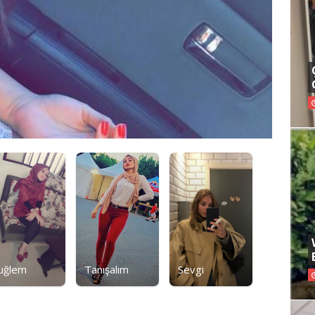
uğlem
Tanışalım
Sevgi