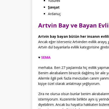
Yusufeli
Şavşat
Ardanuç
Artvin Bay ve Bayan Evlil
Artvin bay bayan bütün her insanın evlili
Ancak eğer isterseniz Artvinden evlilik arayış
Artvin dul bayanlarla evlilik kategorisine girebil
♥️
SEMA
merhaba. Ben 27 yaşlarında hiç evlilik yapmamı
Benim akrabalarım birazcık dağılmış bir aile 
Ailemle ilgili pek fazla mevzudan canım yanmış
kişiye özel olarak anlatmayı yeğliyorum.
Zira ne olursa olsun bunlar benim akrabalarım
istemiyorum. Kuzenimle birlikte aynı iş yerinde
diyebilirim. Ancak bu hayatta hakkaten bizler