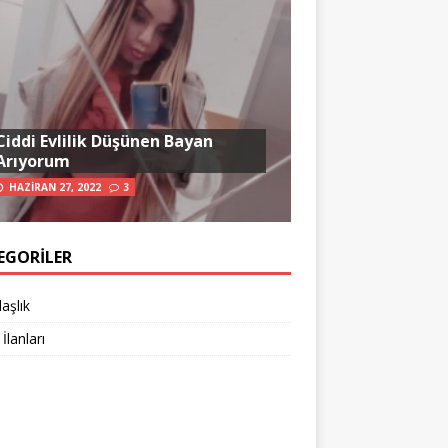
Ciddi Evlilik Düşünen Bayan
Arıyorum
HAZIRAN 27, 2022
3
EGORILER
aşlık
 İlanları