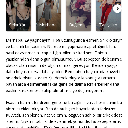
Selamlar
Merhaba
Buğlem
Tanışalım
Merhaba. 29 yaşındayım. 1.68 uzunluğunda esmer, 54 kilo zayıf
ve bakımlı bir kadınım. Nerede ne yapması icap ettiğini bilen,
nasıl davranmasını icap ettiğini bilen bir kadınım. Daima
yaşıtlarından daha olgun olmuşumdur. Bu sebepten de benimle
olacak olan insanın de olgun olması gerekiyor. Benden yaşça
daha büyük olursa daha iyi olur. Ben daima hayatımda kuvvetli
bir erkek olsun istedim. Şu demek oluyor ki sonuçta tamam
bayanlarda ezilmemeli fakat gene de daima için erkekler daha
baskın karakterlere sahip olmalılar diye düşünüyorum.
Esasen hanımefendilerin geneline baktığınız vakit her insanın bu
biçim istekleri oluyor. Ben de bu biçim bayanlardan farksızım.
Kuvvetli, sahiplenen, net ve emin, özgüven sahibi bir erkek dost
isterim. Niyetim tabii ki de evlenmek yönünde. Bu sebeple artık
yaşımın da geldiğini düşünüyorum. Elbette ki her ilişki olacak