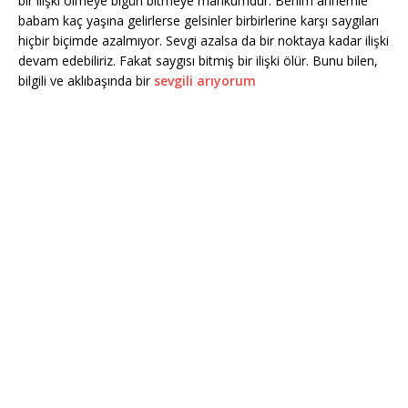
bir ilişki ölmeye bigün bitmeye mahkûmdur. Benim annemle
babam kaç yaşına gelirlerse gelsinler birbirlerine karşı saygıları
hiçbir biçimde azalmıyor. Sevgi azalsa da bir noktaya kadar ilişki
devam edebiliriz. Fakat saygısı bitmiş bir ilişki ölür. Bunu bilen,
bilgili ve aklıbaşında bir
sevgili arıyorum