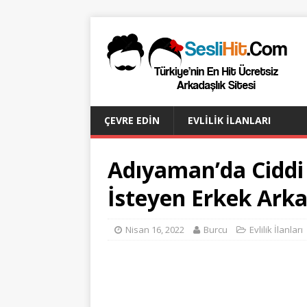
ÇEVRE EDIN
EVLILIK İLANLARI
Adıyaman’da Ciddi 
İsteyen Erkek Ark
Nisan 16, 2022
Burcu
Evlilik İlanları