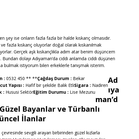
şey ise onların fazla fazla bir halde kıskanç olmasıdır.
 ve fazla kıskanç oluyorlar doğal olarak kıskanılmak
luyorlar. Gerçek aşk kıskançlıkla adım atar benim düşüncem
um. Bundan dolayı Adıyaman’da ciddi anlamda ciddi düşünen
yla bulmak istiyorum bilen erkeklerle tanışmak isterim.
Ad
n :
0532 450 ** **
Çağdaş Durum :
Bekar
cut Yapısı :
Hafif bir şekilde Balık Etli
Sigara :
Nadiren
ıya
k :
Hususi Sektör
Eğitim Durumu :
Lise Mezunu
man’d
Güzel Bayanlar ve Türbanlı
üncel İlanlar
evresinde sevgili arayan birbirinden güzel kızlarla