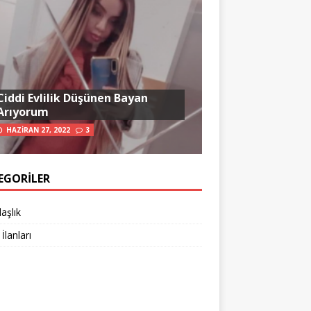
Ciddi Evlilik Düşünen Bayan
Arıyorum
HAZIRAN 27, 2022
3
EGORILER
aşlık
 İlanları