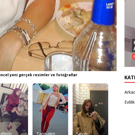
üncel yeni gerçek resimler ve fotoğraflar
KAT
Arkad
Evlilik
uğlem
Tanışalım
Sevgi