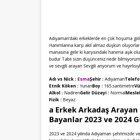
Adıyaman’daki erkeklerde en çok hoşuma giden 
Hanımlarına karşı akıl almaz düşkün oluyorlar
manasına gelir ki karşısındaki hanıma aşık o
budur Tabii sizin düşünceniz nedir bilmiyor
ve sevgili arayan Sevgili arıyorum ve hayırlısı
Adı vs Nick :
Esma
Şehir :
Adıyaman
Telefo
Etnik Köken :
Yunan
Boy :
165.santimetre
Vü
Alkol :
Nadiren
Gelir Düzeyi :
Normal
Mesle
Fizik :
Beyaz
a Erkek Arkadaş Arayan 
Bayanlar 2023 ve 2024 G
2023 ve 2024 yılında Adıyaman şehrimizde ve ç