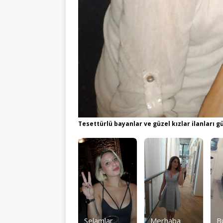
Tesettürlü bayanlar ve güzel kızlar ilanları g
Selamlar
Merhaba
B