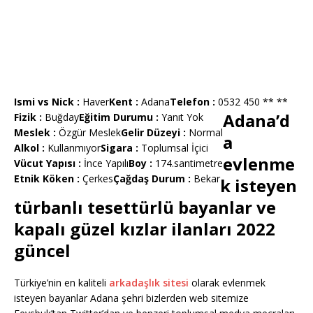
Ismi vs Nick :
Haver
Kent :
Adana
Telefon :
0532 450 ** **
Adana’d
Fizik :
Buğday
Eğitim Durumu :
Yanıt Yok
Meslek :
Özgür Meslek
Gelir Düzeyi :
Normal
a
Alkol :
Kullanmıyor
Sigara :
Toplumsal İçici
evlenme
Vücut Yapısı :
İnce Yapılı
Boy :
174.santimetre
Etnik Köken :
Çerkes
Çağdaş Durum :
Bekar
k isteyen
türbanlı tesettürlü bayanlar ve
kapalı güzel kızlar ilanları 2022
güncel
Türkiye’nin en kaliteli
arkadaşlık sitesi
olarak evlenmek
isteyen bayanlar Adana şehri bizlerden web sitemize