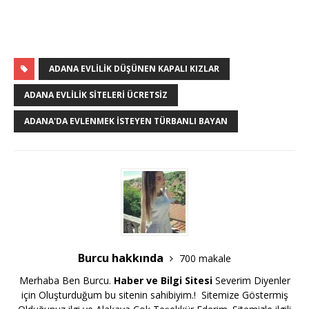
ADANA EVLILIK DÜŞÜNEN KAPALI KIZLAR
ADANA EVLILIK SITELERI ÜCRETSIZ
ADANA'DA EVLENMEK ISTEYEN TÜRBANLI BAYAN
Burcu hakkında
700 makale
Merhaba Ben Burcu.
Haber ve Bilgi Sitesi
Severim Diyenler
için Oluşturduğum bu sitenin sahibiyim.! Sitemize Göstermiş