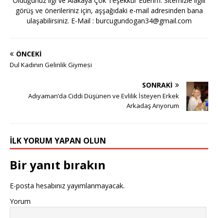
Olduğunuz ilgi ve Alakaya Çok Teşekkür Ederim. Sitemizle ilgili
görüş ve önerileriniz için, aşşağıdaki e-mail adresinden bana
ulaşabilirsiniz. E-Mail :
burcugundogan34@gmail.com
ÖNCEKI
Dul Kadının Gelinlik Giymesi
SONRAKI
Adıyaman’da Ciddi Düşünen ve Evlilik İsteyen Erkek
Arkadaş Arıyorum
İLK YORUM YAPAN OLUN
Bir yanıt bırakın
E-posta hesabınız yayımlanmayacak.
Yorum