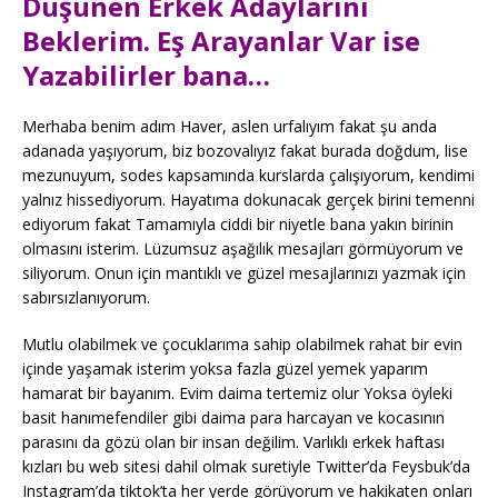
Düşünen Erkek Adaylarını
Beklerim. Eş Arayanlar Var ise
Yazabilirler bana…
Merhaba benim adım Haver, aslen urfalıyım fakat şu anda
adanada yaşıyorum, biz bozovalıyız fakat burada doğdum, lise
mezunuyum, sodes kapsamında kurslarda çalışıyorum, kendimi
yalnız hissediyorum. Hayatıma dokunacak gerçek birini temenni
ediyorum fakat Tamamıyla ciddi bir niyetle bana yakın birinin
olmasını isterim. Lüzumsuz aşağılık mesajları görmüyorum ve
siliyorum. Onun için mantıklı ve güzel mesajlarınızı yazmak için
sabırsızlanıyorum.
Mutlu olabilmek ve çocuklarıma sahip olabilmek rahat bir evin
içinde yaşamak isterim yoksa fazla güzel yemek yaparım
hamarat bir bayanım. Evim daima tertemiz olur Yoksa öyleki
basit hanımefendiler gibi daima para harcayan ve kocasının
parasını da gözü olan bir insan değilim. Varlıklı erkek haftası
kızları bu web sitesi dahil olmak suretiyle Twitter’da Feysbuk’da
Instagram’da tiktok’ta her yerde görüyorum ve hakikaten onları