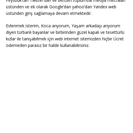
Feysbuk’tan Twitter’dan ve benzeri toplumsal medya mecraları
üstünden ve ek olarak Google’dan yahoo’dan Yandex web
üstünden giriş sağlamaya devam etmektedir.
Evlenmek isterim, Koca arıyorum, Yaşam arkadaşı arıyorum
diyen türbanlı bayanlar ve birbirinden güzel kapalı ve tesettürlü
kızlar ile tanışabilmek için web internet sitemizden hiçbir Ücret
ödemeden parasız bir halde kullanabilirsiniz.