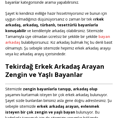
bayanlar kategorisinde arama yapabilirsiniz.
Şayet ki kendinizi evliliğe hazır hissetmiyorsınız ve bunun için
uygun olmadığınızı düşünüyorsanız o zaman bir tek e
rkek
arkadaş, arkadaş, türbanlı, tesettürlü bayanlarla
konuşabilir
ve kendileriyle arkadaş olabilirsiniz. Sitemizde
Tamamıyla üye olmadan ücretsiz bir şekilde bir şekilde
bayan
arkadaş
bulabiliyorsunuz. Kız arkadaş bulmak hiç bu denli basit
olmamıştı. Şu sebeple sitemizde hepimiz erkek arkadaş arayışı
veya kız arkadaş arayış içerisindedir.
Tekirdağ Erkek Arkadaş Arayan
Zengin ve Yaşlı Bayanlar
Sitemizde
zengin bayanlarla tanışıp, arkadaş olup
yaşamını kurtarmak isteyen bir çok erkek arkadaş bulunuyor.
Şayet sizde bunlardan birisiniz asla gene doğru adrestesiniz. Şu
sebeple sitemizde
erkek arkadaş arayan, evlenmek
isteyen bir çok zengin ve yaşlı bayan
bulunuyor. Bu
kadınlarla tanışmak için de sitemizin yorumlar bölümde