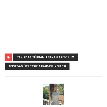
TEKIRDAĞ TÜRBANLI BAYAN ARIYORUM
TEKIRDAĞ ÜCRETSIZ ARKADAŞLIK SITESI