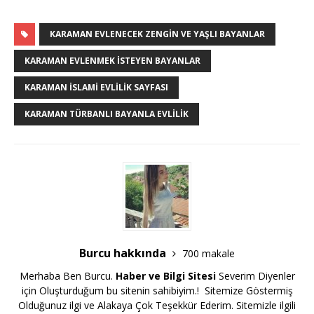
KARAMAN EVLENECEK ZENGIN VE YAŞLI BAYANLAR
KARAMAN EVLENMEK ISTEYEN BAYANLAR
KARAMAN ISLAMI EVLILIK SAYFASI
KARAMAN TÜRBANLI BAYANLA EVLILIK
Burcu hakkında
700 makale
Merhaba Ben Burcu.
Haber ve Bilgi Sitesi
Severim Diyenler
için Oluşturduğum bu sitenin sahibiyim.! Sitemize Göstermiş
Olduğunuz ilgi ve Alakaya Çok Teşekkür Ederim. Sitemizle ilgili