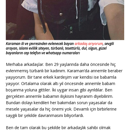
Karaman ili ve çevresinden evlenecek bayan
arkadaş arıyorum
, sevgili
arayan, islami evlilik siteyen, türbanlı, tesettürlü, dul, olgun, güzel
bayanların cep telefon ve whatsapp numaraları
Merhaba arkadaşlar. Ben 29 yaşlarında daha öncesinde hiç
evlenmemiş türbanlı bir kadınım. Karaman’da annemle beraber
yaşıyorum. Bir tane erkek kardeşim var kendisi ise babamla
yaşıyor. Ortalama olarak altı yıl öncesinde annemle babam
boşanma yoluna gittiler. İki uygar insan gibi ayrıldılar. Ben
gerçekten annemle babamın ilişkisini hayranım diyebilirim.
Bundan dolayı kendileri her bakımdan sorun yaşasalar da
mesele yaşasalar da hiç önemi yok. Devamlı için birbirlerine
saygılı bir şekilde davranmasını biliyorlardı.
Ben de tam olarak bu şekilde bir arkadaşlık sahibi olmak