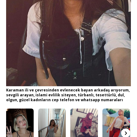
Karaman ili ve çevresinden evlenecek bayan arkadaş arıyorum,
sevgili arayan, islami evlilik siteyen, türbanlı, tesettürlü, dul,
olgun, güzel kadınların cep telefon ve whatsapp numaraları