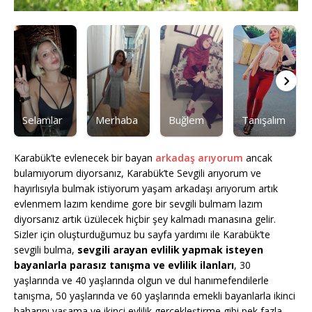
Selamlar
Merhaba
Buğlem
Tanışalım
Karabük’te evlenecek bir bayan
arkadaş arıyorum
ancak
bulamıyorum diyorsanız, Karabük’te Sevgili arıyorum ve
hayırlısıyla bulmak istiyorum yaşam arkadaşı arıyorum artık
evlenmem lazım kendime gore bir sevgili bulmam lazım
diyorsanız artık üzülecek hiçbir şey kalmadı manasına gelir.
Sizler için oluşturduğumuz bu sayfa yardımı ile Karabük’te
sevgili bulma,
sevgili arayan evlilik yapmak isteyen
bayanlarla parasız tanışma ve evlilik ilanları
, 30
yaşlarında ve 40 yaşlarında olgun ve dul hanımefendilerle
tanışma, 50 yaşlarında ve 60 yaşlarında emekli bayanlarla ikinci
baharını yaşama ve ikinci evlilik gerçekleştirme gibi pek fazla