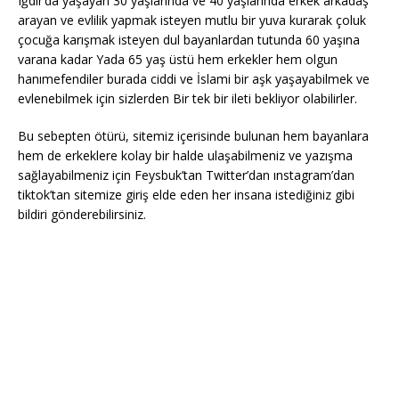
Iğdır’da yaşayan 30 yaşlarında ve 40 yaşlarında erkek arkadaş
arayan ve evlilik yapmak isteyen mutlu bir yuva kurarak çoluk
çocuğa karışmak isteyen dul bayanlardan tutunda 60 yaşına
varana kadar Yada 65 yaş üstü hem erkekler hem olgun
hanımefendiler burada ciddi ve İslami bir aşk yaşayabilmek ve
evlenebilmek için sizlerden Bir tek bir ileti bekliyor olabilirler.
Bu sebepten ötürü, sitemiz içerisinde bulunan hem bayanlara
hem de erkeklere kolay bir halde ulaşabilmeniz ve yazışma
sağlayabilmeniz için Feysbuk’tan Twitter’dan ınstagram’dan
tiktok’tan sitemize giriş elde eden her insana istediğiniz gibi
bildiri gönderebilirsiniz.