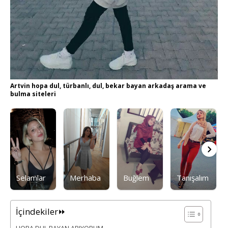
Artvin hopa dul, türbanlı, dul, bekar bayan arkadaş arama ve
bulma siteleri
Selamlar
Merhaba
Buğlem
Tanışalım
İçindekiler⏩