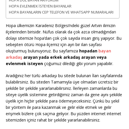
HOPA DUL BAYAN ARIYORUM
HOPA EVLENMEK İSTEYEN BAYANLAR
HOPA BAYANLARIN CEP TELEFON VE WHATSAPP NUMARALARI
Hopa ülkemizin Karadeniz Bölgesi’ndeki güzel Artvin ilimizin
ilçelerinden birisidir. Nüfus olarak da çok azca olmadığından
dolayı sitemize hopa’dan çok çok sayıda insan giriş yapıyor. Bu
sebepten ötürü Hopa ilçemiz için ayrı bir ilan sayfası
oluşturmuş bulunuyoruz. Bu sayfamıza
hopadan
bayan
arkadaş
arayan yada erkek arkadaş arayan veya
evlenmek isteyen
çoğumuz dilediği gibi yorum yapabilir.
Aradığınız her türlü arkadaşı bu sitede bulunan İlan sayfalarında
bulabilirsiniz. Bu siteden Tamamıyla üye olmadan ücretsiz bir
şekilde bir şekilde yararlanabilirsiniz. İlerleyen zamanlarda bu
siteye üyelik sistemine getirdiğimiz zaman da gene aynı şekilde
üyelik için hiçbir şekilde para ödemeyeceksiniz. Çünkü bu şekil
bir yöntem ile para kazanmak ve gelir elde etmek ve gelir
erişmek bizlere çok saçma geliyor. Bu yüzden internet internet
sitemizden içiniz rahat bir şekilde yararlanabilirsiniz.