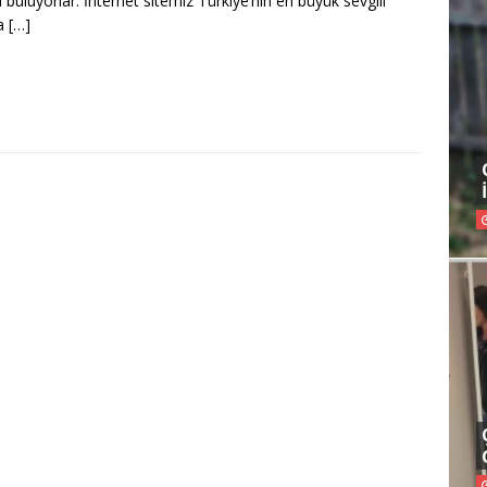
 buluyorlar. İnternet sitemiz Türkiye’nin en büyük sevgili
a
[…]