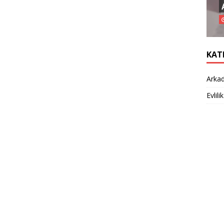
KAT
Arkad
Evlilik