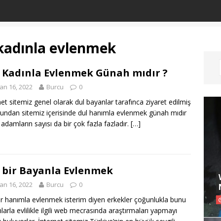
kadınla evlenmek
 Kadınla Evlenmek Günah mıdır ?
an 16, 2022
Burcu
0
net sitemiz genel olarak dul bayanlar tarafınca ziyaret edilmiş
undan sitemiz içerisinde dul hanımla evlenmek günah mıdır
 adamların sayısı da bir çok fazla fazladır.
[…]
 bir Bayanla Evlenmek
an 16, 2022
Burcu
0
ir hanımla evlenmek isterim diyen erkekler çoğunlukla bunu
larla evlilikle ilgili web mecrasında araştırmaları yapmayı