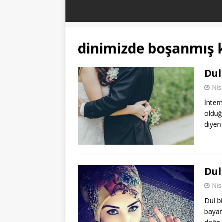
dinimizde boşanmış 
Dul
Nis
İnter
olduğ
diyen
Dul
Nis
Dul b
bayan