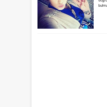
doğru
bulm