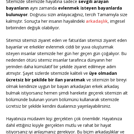
Sitemizde sitemizde hayatına sadece
sevgili arayan
bayanların
aynı zamanda
evlenmek isteyen bayanlarda
bulunuyor
. Doğrusu sizin anlayacağınız, tercih Tamamıyla size
kalmıştır. Sonuçta her insanın hayalindeki
arkadaşlık
, imgesel
birbirinden değişik olabiliyor.
Sitemizi sitemizi ziyaret eden ve fatsa’dan sitemizi ziyaret eden
bayanlar ve erkekler evlenmek ciddi bir yuva oluşturmak
isteyen insanlar sitemizde her gün her geçen gün çoğalıyor. Bu
nedenden ötürü sitemiz insanlar tarafınca dünyanın her
yerinden daha kümülatif bir şekilde ziyaret edilmeye adım
atmıştır. Şayet sizlerde sitemizde kaliteli ve
üye olmadan
ücretsiz bir şekilde bir ilan yaratmak
ve sitemizin bir bireyi
olmak kendinize uygun bir bayan arkadaşları erkek arkadaş
bulmak istiyorsanız hemen şimdi harekete geçerek sitemizin alt
bölümünde bulunan yorum bölümünü kullanarak sitemizde
ücretsiz bir şekilde kendini dualarınızı yayınlayabilirsiniz.
Hayatınıza müdavim kişi gerçekten çok önemlidir. Hayatınıza
dahil ettiğiniz kişiyle gerçekten mutlu ve rahat bir hayat
istiyorsanız iyi anlaşmanız gerekiyor. Bu biçim arkadaşlıklar ve