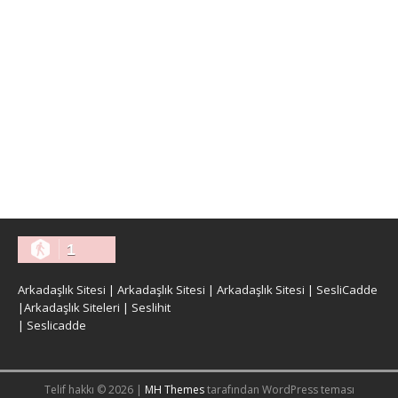
1
Arkadaşlık Sitesi
|
Arkadaşlık Sitesi
|
Arkadaşlık Sitesi
|
SesliCadde
|
Arkadaşlık Siteleri
|
Seslihit
|
Seslicadde
Telif hakkı © 2026 |
MH Themes
tarafından WordPress teması