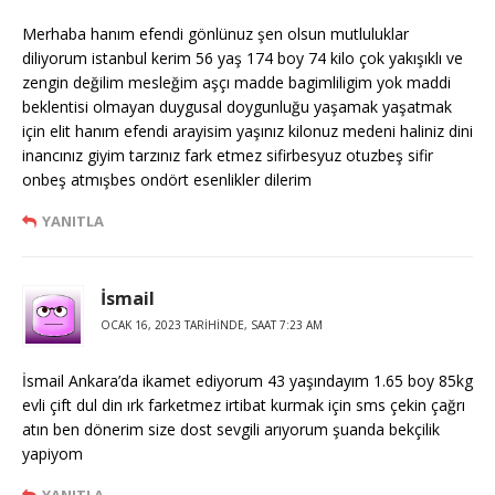
Merhaba hanım efendi gönlünuz şen olsun mutluluklar
diliyorum istanbul kerim 56 yaş 174 boy 74 kilo çok yakışıklı ve
zengin değilim mesleğim aşçı madde bagimliligim yok maddi
beklentisi olmayan duygusal doygunluğu yaşamak yaşatmak
için elit hanım efendi arayisim yaşınız kilonuz medeni haliniz dini
inancınız giyim tarzınız fark etmez sifirbesyuz otuzbeş sifir
onbeş atmışbes ondört esenlikler dilerim
YANITLA
İsmail
OCAK 16, 2023 TARIHINDE, SAAT 7:23 AM
İsmail Ankara’da ikamet ediyorum 43 yaşındayım 1.65 boy 85kg
evli çift dul din ırk farketmez irtibat kurmak için sms çekin çağrı
atın ben dönerim size dost sevgili arıyorum şuanda bekçilik
yapiyom