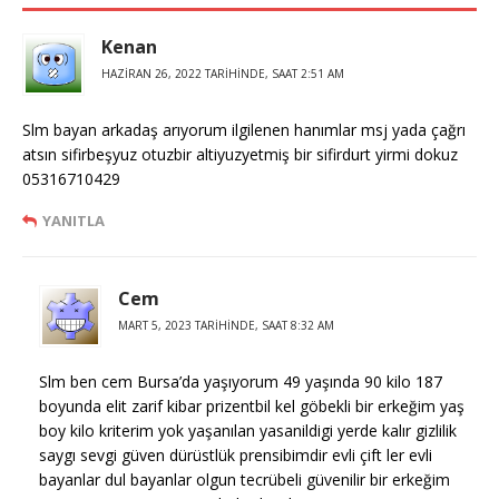
Kenan
HAZIRAN 26, 2022 TARIHINDE, SAAT 2:51 AM
Slm bayan arkadaş arıyorum ilgilenen hanımlar msj yada çağrı
atsın sifirbeşyuz otuzbir altiyuzyetmiş bir sifirdurt yirmi dokuz
05316710429
YANITLA
Cem
MART 5, 2023 TARIHINDE, SAAT 8:32 AM
Slm ben cem Bursa’da yaşıyorum 49 yaşında 90 kilo 187
boyunda elit zarif kibar prizentbil kel göbekli bir erkeğim yaş
boy kilo kriterim yok yaşanılan yasanildigi yerde kalır gizlilik
saygı sevgi güven dürüstlük prensibimdir evli çift ler evli
bayanlar dul bayanlar olgun tecrübeli güvenilir bir erkeğim