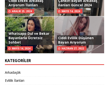
Ciddi Erkek Arkadaş
Çankırı Bayan Arkadaş
Arıyorum İlanları
ilanları Güncel 2024
ARALIK 23, 2024
MAYIS 14, 2024
Whatsapp Dul ve Bekar
Bayanlarla Ücretsiz
Ciddi Evlilik Düşünen
Sohbet
Bayan Arıyorum
MAYIS 14, 2024
HAZIRAN 27, 2022
KATEGORILER
Arkadaşlık
Evlilik İlanları