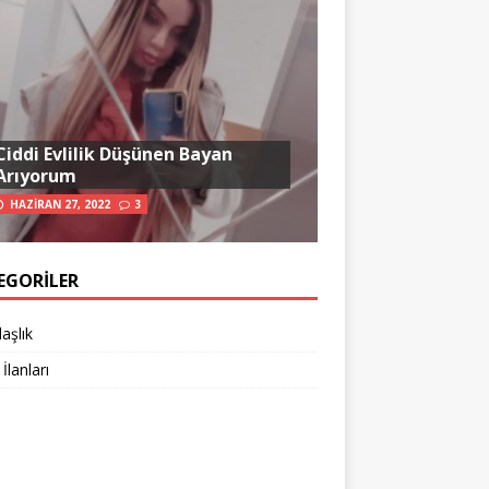
Ciddi Evlilik Düşünen Bayan
Arıyorum
HAZIRAN 27, 2022
3
EGORILER
aşlık
 İlanları