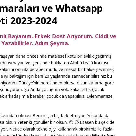
maraları ve Whatsapp
ti 2023-2024
nlı Bayanım. Erkek Dost Arıyorum. Ciddi ve
 Yazabilirler. Adım Şeyma.
yaşayan daha öncesinde maalesef kötü bir evlilik geçirmiş
n konuşmayan ve içerisinde hakkaten Allahü teâlâ korkusu
 kalanını onunla beraber mutlu ve mesut bir halde geçirmek
iyi baktığım için beni 20 yaşlarında zanneder bilirsiniz bu
eniyorum. Türkiye’nin neresinden olursa olsun kafama gore
düşünüyorum. Şu Anda çocuğum yok. Fakat artık Çocuk
kek arkadaşımla beraber çocuk da yapabiliriz. Evlenmemize
asından olması Benim için hiç fark etmiyor. Yukarıda da
sa olsun Yeter ki gönüller bir olsun. 🙂 🙂 Esasen bu şekilde
r. Netice olarak teknolojiyi kullanarak birbirimiz ile fazla
telefonu üstünden konuşabileceğimiz gibi hem de
WhatsApp