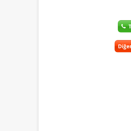
T
Diğer