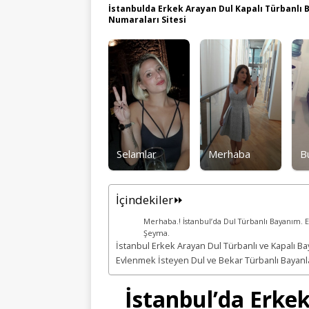
İstanbulda Erkek Arayan Dul Kapalı Türbanlı
Numaraları Sitesi
Selamlar
Merhaba
B
İçindekiler⏩
Merhaba.! İstanbul’da Dul Türbanlı Bayanım. E
Şeyma.
İstanbul Erkek Arayan Dul Türbanlı ve Kapalı Ba
Evlenmek İsteyen Dul ve Bekar Türbanlı Bayanlar 
İstanbul’da Erke