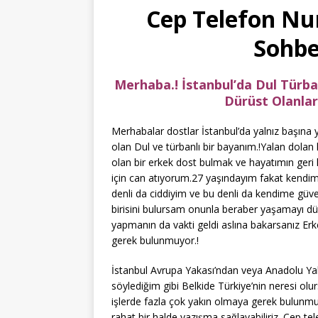
Cep Telefon Nu
Sohbe
Merhaba.! İstanbul’da Dul Türba
Dürüst Olanlar
Merhabalar dostlar İstanbul’da yalnız başına 
olan Dul ve türbanlı bir bayanım.!Yalan dola
olan bir erkek dost bulmak ve hayatımın geri
için can atıyorum.27 yaşındayım fakat kendime 
denli da ciddiyim ve bu denli da kendime güv
birisini bulursam onunla beraber yaşamayı 
yapmanın da vakti geldi aslına bakarsanız Er
gerek bulunmuyor.!
İstanbul Avrupa Yakası’ndan veya Anadolu Yak
söylediğim gibi Belkide Türkiye’nin neresi olur
işlerde fazla çok yakın olmaya gerek bulunmuyo
rahat bir halde yazışma sağlayabiliriz. Cep 