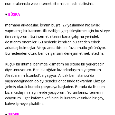
numaralarınıda web internet sitemizden edinebilirsiniz.
♥️
BÜŞRA
merhaba arkadaşlar. İsmim büşra. 27 yaşlarında hiç evlilik
yapmamış bir kadınım. İlk evliliğini gerçekleştirmek için bu siteye
ilan veriyorum. Bu internet sitesini bana çalışma yerindeki
dostlarım önerdiler. Bu nedenle kendileri bu siteden erkek
arkadaş bulmuşlar. Ve şu anda ikisi de fazla mutlu görünüyor.
Bu nedenden ötürü ben de şansımı deneyim etmek istedim.
Küçük bir ihtimal benimde kısmetim bu sitede bir yerlerdedir
diye umuyorum. Ben elazığdan kız arkadaşımla yaşıyorum.
Akrabalarım İstanbul’da yaşıyor. Ancak ben İstanbul’da
yaşamadığımdan dolayı seneler öncesinde tekrardan Elazığ’a
gelmiş olarak burada çalışmaya başladım. Burada da liseden
kız arkadaşımla aynı evde yaşıyorum. Yorumlarınızı temenni
ediyorum. Eğer kafama kafi birini bulursam kesinlikle bir çay,
kahve içmeye çıkabiliriz.
♥️
SEDEF