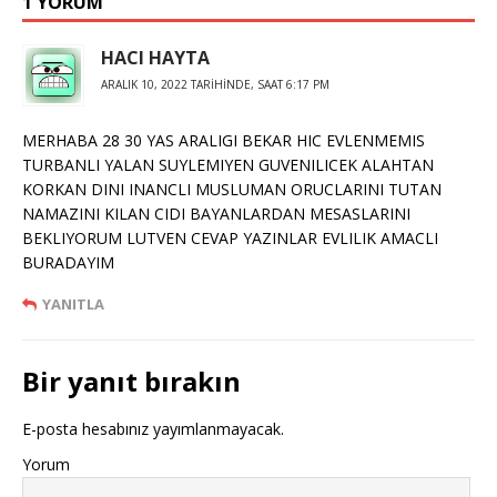
1 YORUM
HACI HAYTA
ARALIK 10, 2022 TARIHINDE, SAAT 6:17 PM
MERHABA 28 30 YAS ARALIGI BEKAR HIC EVLENMEMIS
TURBANLI YALAN SUYLEMIYEN GUVENILICEK ALAHTAN
KORKAN DINI INANCLI MUSLUMAN ORUCLARINI TUTAN
NAMAZINI KILAN CIDI BAYANLARDAN MESASLARINI
BEKLIYORUM LUTVEN CEVAP YAZINLAR EVLILIK AMACLI
BURADAYIM
YANITLA
Bir yanıt bırakın
E-posta hesabınız yayımlanmayacak.
Yorum