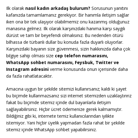
Ilk olarak
nasıl kadın arkadaş bulurum?
Sorusunun yanıtını
kafanızda tamamlamanız gerekiyor. Bir hanımla iletişim sağlar
iken ona bir tek ulaşıyor olabilmemiz onu kazanmış olduğunuz
manasına gelmez. Ilk olarak karşınızdaki hanıma karşı saygılı
dürüst ve tam bir beyefendi olmalısınız. Bu nedenden ötürü
bilhassa de türbanlı dullar bu konuda fazla duyarlı oluyorlar.
Karşınızdaki bayanın size güvenmesi, sizin hakkınızda daha çok
bilgiye sahip olması size
cep telefon numarasını,
WhatsApp sohbet numarasını, Feysbuk, Twitter ve
Instagram adresini
verme konusunda onun içerisinde daha
da fazla rahatlatacaktır.
Amacına uygun bir şekilde sitemizi kullanırsanız; kaldı ki şayet
bu biçimde kullanmazsanız sizi internet sitemizden uzaklaştırırız
fakat bu biçimde sitemiz içinde dul bayanlarla iletişim
sağlayabilirsiniz. Hiçbir ücret ödemenize gerek kalmamıştır.
Bildiğiniz gibi ki, internete temiz kullanıcılarından iyilikte
istemiyor. Yani hiçbir üyelik yapmadan fazla rahat bir şekilde
sitemiz içinde WhatsApp sohbet yapabilirsiniz.