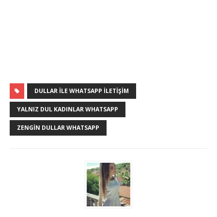
DULLAR ILE WHATSAPP İLETIŞIM
YALNIZ DUL KADINLAR WHATSAPP
ZENGIN DULLAR WHATSAPP