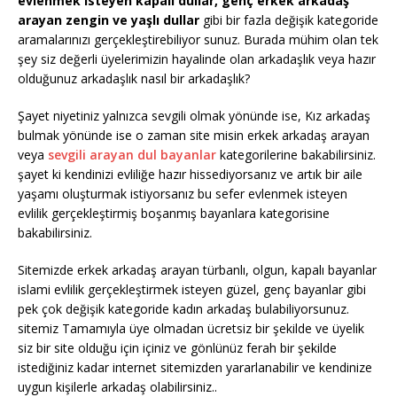
evlenmek isteyen kapalı dullar, genç erkek arkadaş
arayan zengin ve yaşlı dullar
gibi bir fazla değişik kategoride
aramalarınızı gerçekleştirebiliyor sunuz. Burada mühim olan tek
şey siz değerli üyelerimizin hayalinde olan arkadaşlık veya hazır
olduğunuz arkadaşlık nasıl bir arkadaşlık?
Şayet niyetiniz yalnızca sevgili olmak yönünde ise, Kız arkadaş
bulmak yönünde ise o zaman site misin erkek arkadaş arayan
veya
sevgili arayan dul bayanlar
kategorilerine bakabilirsiniz.
şayet ki kendinizi evliliğe hazır hissediyorsanız ve artık bir aile
yaşamı oluşturmak istiyorsanız bu sefer evlenmek isteyen
evlilik gerçekleştirmiş boşanmış bayanlara kategorisine
bakabilirsiniz.
Sitemizde erkek arkadaş arayan türbanlı, olgun, kapalı bayanlar
islami evlilik gerçekleştirmek isteyen güzel, genç bayanlar gibi
pek çok değişik kategoride kadın arkadaş bulabiliyorsunuz.
sitemiz Tamamıyla üye olmadan ücretsiz bir şekilde ve üyelik
siz bir site olduğu için içiniz ve gönlünüz ferah bir şekilde
istediğiniz kadar internet sitemizden yararlanabilir ve kendinize
uygun kişilerle arkadaş olabilirsiniz..