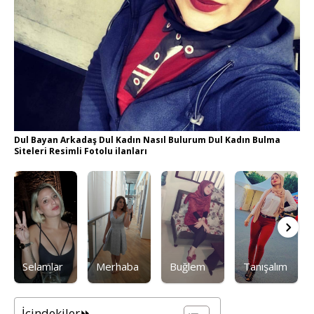
Dul Bayan Arkadaş Dul Kadın Nasıl Bulurum Dul Kadın Bulma
Siteleri Resimli Fotolu ilanları
Selamlar
Merhaba
Buğlem
Tanışalım
İçindekiler⏩