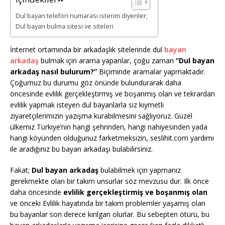
Dul bayan telefon numarası isterim diyenler;
Dul bayan bulma sitesi ve siteleri
İnternet ortamında bir arkadaşlık sitelerinde dul
bayan
arkadaş
bulmak için arama yapanlar, çoğu zaman
“Dul bayan
arkadaş nasıl bulurum?”
Biçiminde aramalar yapmaktadır.
Çoğumuz bu durumu göz önünde bulundurarak daha
öncesinde evlilik gerçekleştirmiş ve boşanmış olan ve tekrardan
evlilik yapmak isteyen dul bayanlarla siz kıymetli
ziyaretçilerimizin yazışma kurabilmesini sağlıyoruz. Güzel
ülkemiz Türkiye’nin hangi şehrinden, hangi nahiyesinden yada
hangi köyünden olduğunuz farketmeksizin, seslihit.com yardımı
ile aradığınız bu bayan arkadaşı bulabilirsiniz.
Fakat;
Dul bayan arkadaş
bulabilmek için yapmanız
gerekmekte olan bir takım unsurlar söz mevzusu dur. Ilk önce
daha öncesinde
evlilik gerçekleştirmiş ve boşanmış olan
ve önceki Evlilik hayatında bir takım problemler yaşamış olan
bu bayanlar son derece kırılgan olurlar. Bu sebepten ötürü, bu