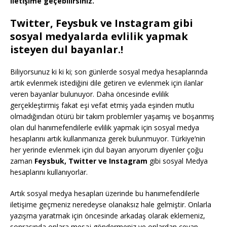
iletişime geçebilirsiniz.
Twitter, Feysbuk ve Instagram gibi
sosyal medyalarda evlilik yapmak
isteyen dul bayanlar.!
Biliyorsunuz ki ki ki; son günlerde sosyal medya hesaplarında
artık evlenmek istediğini dile getiren ve evlenmek için ilanlar
veren bayanlar bulunuyor. Daha öncesinde evlilik
gerçekleştirmiş fakat eşi vefat etmiş yada eşinden mutlu
olmadığından ötürü bir takım problemler yaşamış ve boşanmış
olan dul hanımefendilerle evlilik yapmak için sosyal medya
hesaplarını artık kullanmanıza gerek bulunmuyor. Türkiye’nin
her yerinde evlenmek için dul bayan arıyorum diyenler çoğu
zaman
Feysbuk, Twitter ve Instagram
gibi sosyal Medya
hesaplarını kullanıyorlar.
Artık sosyal medya hesapları üzerinde bu hanımefendilerle
iletişime geçmeniz neredeyse olanaksız hale gelmiştir. Onlarla
yazışma yaratmak için öncesinde arkadaş olarak eklemeniz,
sonrasında onlara mesaj göndermeniz ve onlardan cevap