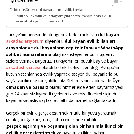
Ciddi düşünen dul bayanların evlilik ilanları
Twitter, Feysbuk ve Instagram gibi sosyal medyalarda evlilik
yapmak isteyen dul bayanlar.!
Türkiye’nin neresinde olduğunuz farketmeksizin
dul bayan
arkadaş arıyorum
diyenler, dul bayan evlilik ilanları
arayanlar ve dul bayanların cep telefonu ve WhatsApp
sohbet numaralarına
ulaşmak isteyenler bu müjdemizi
sizlere vermek istiyoruz. Türkiye’nin en büyük bay ve bayan
arkadaşlık sitesi
olarak bir tek Türkiye’den değil Avrupa’nın
bütün vatanlarında evlilik yapmak isteyen dul bayanlarla bu
sayfa yardımı ile tanışabilirsiniz. Sizlere sınırsız bir halde
Üye
olmadan ve parasız
olarak hizmet elde eden sayfamız yedi
gün 24 saat siz kıymetli üyelerimiz ve misafirlerimiz için dul
bayan arkadaşlık sayfası adı altında hizmet sağlamaktadır.
Gerçek bir evlilik gerçekleştirmek mutlu bir yuva yaratmak,
çoluk çocuğa karışmak, daha öncesinde
evlilik
gerçekleştirmiş ve boşanmış olan bir hanımla ikinci bir
evlilik gerçekleştirmek
ve hayatınıza ikinci bahar