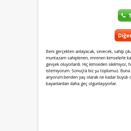
T
Diğer
Beni gerçekten anlayacak, sevecek, sahip çık
muntazam sahiplenen, imrenen kimselerle kar
gevşek oluyorlardı. Hiç kimseden sıkılmıyor, 
istemiyorum. Sonuçta biz şu toplumuz. Buna u
arıyorum.benden yaş olarak ne kadar büyük ol
bayanlardan daha geç olgunlaşıyorlar.