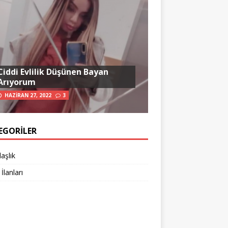
Ciddi Evlilik Düşünen Bayan
Arıyorum
HAZIRAN 27, 2022
3
EGORILER
aşlık
 İlanları