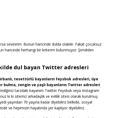
a sevinirim. Bunun haricinde dulda olabilir. Fakat çocuksuz
unun haricinde herhangi bir kriterim bulunmuyor. Şimdiden
kilde dul bayan Twitter adresleri
türbanlı, tesettürlü bayanların Feysbuk adresleri, üye
r bulma, zengin ve yaşlı bayanların Twitter adresleri
e istediğiniz tarzdaki bayanım Twitter Feysbuk veya Instagram
unuz ki ki sitemiz arkadaşlık ve evlilik sitesi olarak kurulmuş
edi yaşından 70 yaşına kadar diyebiliriz belkide, sosyal
inde ve hepimizin hayatında yer kaplıyor diyebiliriz.