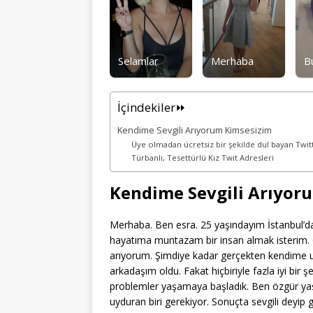
Selamlar
Merhaba
B
İçindekiler⏩
Kendime Sevgili Arıyorum Kimsesizim
Üye olmadan ücretsiz bir şekilde dul bayan Twitt
Türbanlı, Tesettürlü Kız Twit Adresleri
Kendime Sevgili Arıyor
Merhaba. Ben esra. 25 yaşındayım İstanbul’da
hayatıma muntazam bir insan almak isterim. G
arıyorum. Şimdiye kadar gerçekten kendime u
arkadaşım oldu. Fakat hiçbiriyle fazla iyi bir 
problemler yaşamaya başladık. Ben özgür ya
uyduran biri gerekiyor. Sonuçta sevgili deyi