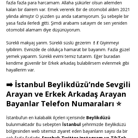
fazla fazla para harcamam. Allaha şükürler olsun ailemden
kalan bir dairem var. Emek vererek Bir de otomobil aldım 2021
yılında almıştır O yüzden şu anda satamıyorum. Şu sebeple bir
yasa fazla ilerledi gitti. Şimdi arabamı satayım de sen yeniden
otomobil alamam diye düşünüyorum.
Sürekli makyaj yarım. Sürekli süslü gezerim 💄💃 Giyinmeyi
iyibilirim. Evinizde de oldukça hamarat bir bayanım. Fazla güzel
yemek yaparım. Sürekli evimi temiz tutarım. Eğer buradan
kendime güvenilir bir Erkek arkadaş bulabilirsem evlenmek gibi
hayallerim var.
➡️ İstanbul Beylikdüzü’nde Sevgili
Arayan ve Erkek Arkadaş Arayan
Bayanlar Telefon Numaraları ⭐
İstanbul’un en kalabalık ilçeleri içerisinde
Beylikdüzü
bulunmaktadır Bu sebepten
İstanbul
şehrimizde Beylikdüzü
bölgesinden web sitemizi ziyaret eden bayanların sayısı da bir
çok fazla fazladır.
Feysbuk Twitter Instagram ve TikTok