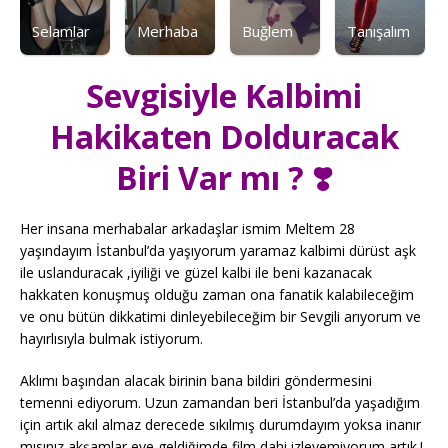
Selamlar
Merhaba
Buğlem
Tanışalım
Sevgisiyle Kalbimi
Hakikaten Dolduracak
Biri Var mı ? ❣️
Her insana merhabalar arkadaşlar ismim Meltem 28
yaşındayım İstanbul’da yaşıyorum yaramaz kalbimi dürüst aşk
ile uslanduracak ,iyiliği ve güzel kalbi ile beni kazanacak
hakkaten konuşmuş olduğu zaman ona fanatik kalabileceğim
ve onu bütün dikkatimi dinleyebileceğim bir Sevgili arıyorum ve
hayırlısıyla bulmak istiyorum.
Aklımı başından alacak birinin bana bildiri göndermesini
temenni ediyorum. Uzun zamandan beri İstanbul’da yaşadığım
için artık akıl almaz derecede sıkılmış durumdayım yoksa inanır
mısınız akşamlar eve geldiğimde film dahi izleyemiyorum artık.!