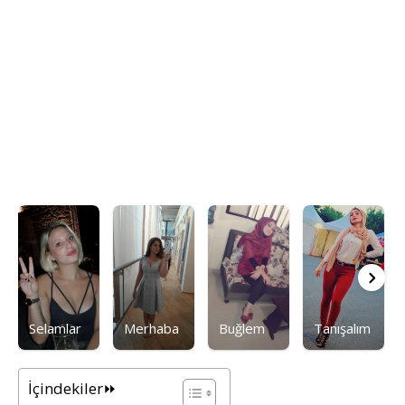
Selamlar
Merhaba
Buğlem
Tanışalım
İçindekiler⏩