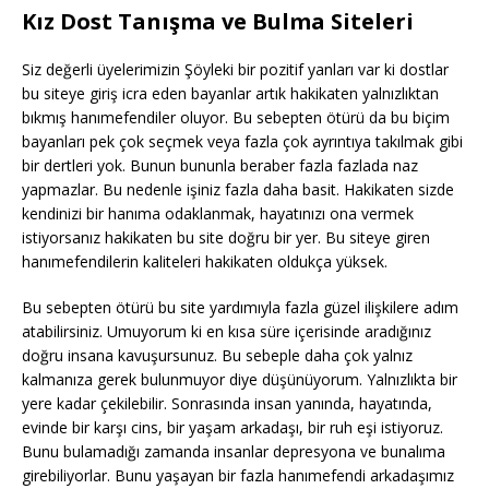
Kız Dost Tanışma ve Bulma Siteleri
Siz değerli üyelerimizin Şöyleki bir pozitif yanları var ki dostlar
bu siteye giriş icra eden bayanlar artık hakikaten yalnızlıktan
bıkmış hanımefendiler oluyor. Bu sebepten ötürü da bu biçim
bayanları pek çok seçmek veya fazla çok ayrıntıya takılmak gibi
bir dertleri yok. Bunun bununla beraber fazla fazlada naz
yapmazlar. Bu nedenle işiniz fazla daha basit. Hakikaten sizde
kendinizi bir hanıma odaklanmak, hayatınızı ona vermek
istiyorsanız hakikaten bu site doğru bir yer. Bu siteye giren
hanımefendilerin kaliteleri hakikaten oldukça yüksek.
Bu sebepten ötürü bu site yardımıyla fazla güzel ilişkilere adım
atabilirsiniz. Umuyorum ki en kısa süre içerisinde aradığınız
doğru insana kavuşursunuz. Bu sebeple daha çok yalnız
kalmanıza gerek bulunmuyor diye düşünüyorum. Yalnızlıkta bir
yere kadar çekilebilir. Sonrasında insan yanında, hayatında,
evinde bir karşı cins, bir yaşam arkadaşı, bir ruh eşi istiyoruz.
Bunu bulamadığı zamanda insanlar depresyona ve bunalıma
girebiliyorlar. Bunu yaşayan bir fazla hanımefendi arkadaşımız