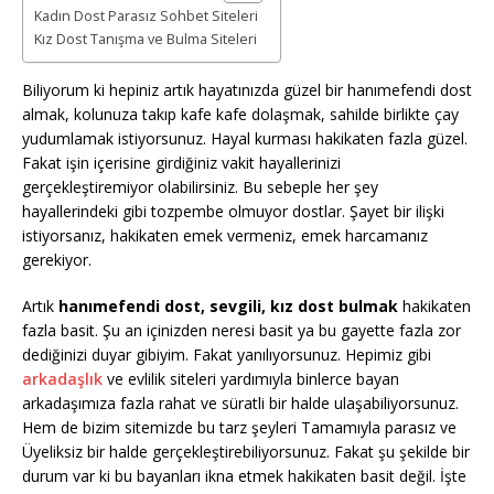
Kadın Dost Parasız Sohbet Siteleri
Kız Dost Tanışma ve Bulma Siteleri
Biliyorum ki hepiniz artık hayatınızda güzel bir hanımefendi dost
almak, kolunuza takıp kafe kafe dolaşmak, sahilde birlikte çay
yudumlamak istiyorsunuz. Hayal kurması hakikaten fazla güzel.
Fakat işin içerisine girdiğiniz vakit hayallerinizi
gerçekleştiremiyor olabilirsiniz. Bu sebeple her şey
hayallerindeki gibi tozpembe olmuyor dostlar. Şayet bir ilişki
istiyorsanız, hakikaten emek vermeniz, emek harcamanız
gerekiyor.
Artık
hanımefendi dost, sevgili, kız dost bulmak
hakikaten
fazla basit. Şu an içinizden neresi basit ya bu gayette fazla zor
dediğinizi duyar gibiyim. Fakat yanılıyorsunuz. Hepimiz gibi
arkadaşlık
ve evlilik siteleri yardımıyla binlerce bayan
arkadaşımıza fazla rahat ve süratli bir halde ulaşabiliyorsunuz.
Hem de bizim sitemizde bu tarz şeyleri Tamamıyla parasız ve
Üyeliksiz bir halde gerçekleştirebiliyorsunuz. Fakat şu şekilde bir
durum var ki bu bayanları ikna etmek hakikaten basit değil. İşte