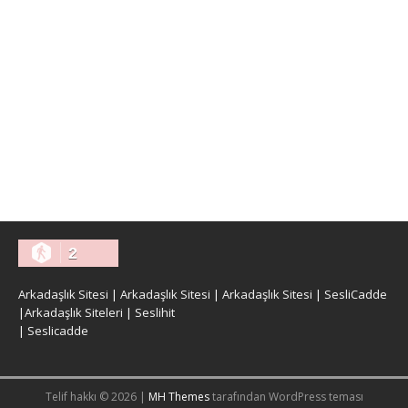
2
Arkadaşlık Sitesi
|
Arkadaşlık Sitesi
|
Arkadaşlık Sitesi
|
SesliCadde
|
Arkadaşlık Siteleri
|
Seslihit
|
Seslicadde
Telif hakkı © 2026 |
MH Themes
tarafından WordPress teması