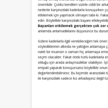
önemlidir. Çünkü kendileri sizinle ciddi bir a
nedenle karşınızdaki kadınlarla konuşurken ço
etkilemek için yapmacık olmayın tabii ki. F
edin. Böylelikle karşınızdaki bayanı etkileyebi
Bayanları etkilemek gerçekten çok zor ol
anlamda anlamadıklarını düşününce bu durum 
Sizlere kadınlarla ilgili verebileceğim tek öne
söylediklerinin altında ne yattığını anlamaya 
nalet bir insansın o zaman hiç anlamaya em
seçim olacaktır. Fakat öteki türlü kadınlarla erk
olduğu için arada anlaşmazlıklar olabiliyor. İ
empati yaparak konuşursanız böylelikle onun b
değerlendirebilirsiniz. Bu biçimde aranızdaki t
ile karşınızdaki sadece kız arkadaşınız değil t