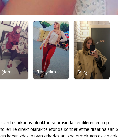
uğlem
Tanışalım
Sevgi
tıktan bir arkadaş olduktan sonrasında kendilerinden cep
endileri ile direkt olarak telefonda sohbet etme fırsatına sahip
çin karşınızdaki bayan arkadaşları ikna etmek gerçekten çok