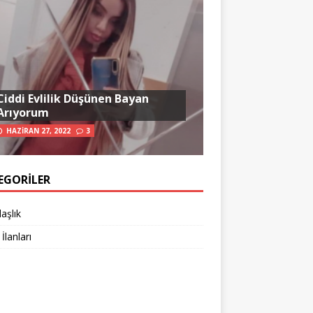
Ciddi Evlilik Düşünen Bayan
Arıyorum
HAZIRAN 27, 2022
3
EGORILER
aşlık
 İlanları