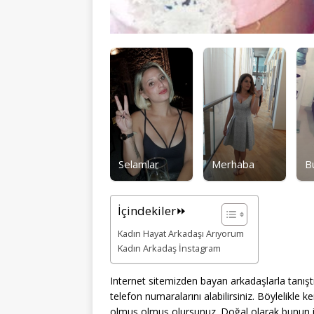
Selamlar
Merhaba
B
İçindekiler⏩
Kadın Hayat Arkadaşı Arıyorum
Kadın Arkadaş İnstagram
Internet sitemizden bayan arkadaşlarla tanış
telefon numaralarını alabilirsiniz. Böylelikle k
olmuş olmuş olursunuz. Doğal olarak bunun i