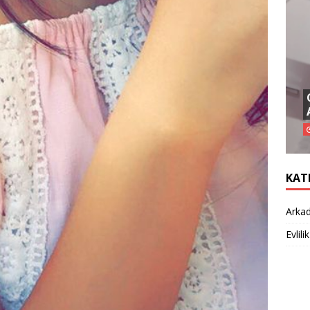
KAT
Arkad
Evlilik