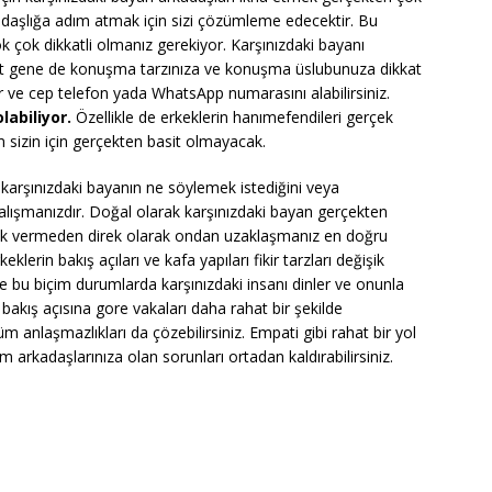
rkadaşlığa adım atmak için sizi çözümleme edecektir. Bu
k çok dikkatli olmanız gerekiyor. Karşınızdaki bayanı
akat gene de konuşma tarzınıza ve konuşma üslubunuza dikkat
lir ve cep telefon yada WhatsApp numarasını alabilirsiniz.
abiliyor.
Özellikle de erkeklerin hanımefendileri gerçek
sizin için gerçekten basit olmayacak.
ri karşınızdaki bayanın ne söylemek istediğini veya
çalışmanızdır. Doğal olarak karşınızdaki bayan gerçekten
ek vermeden direk olarak ondan uzaklaşmanız en doğru
eklerin bakış açıları ve kafa yapıları fikir tarzları değişik
şte bu biçim durumlarda karşınızdaki insanı dinler ve onunla
akış açısına gore vakaları daha rahat bir şekilde
üm anlaşmazlıkları da çözebilirsiniz. Empati gibi rahat bir yol
üm arkadaşlarınıza olan sorunları ortadan kaldırabilirsiniz.