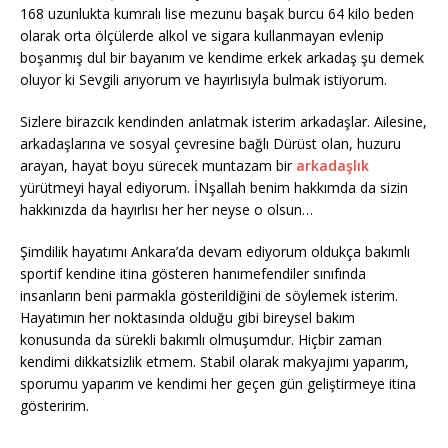
168 uzunlukta kumralı lise mezunu başak burcu 64 kilo beden
olarak orta ölçülerde alkol ve sigara kullanmayan evlenip
boşanmış dul bir bayanım ve kendime erkek arkadaş şu demek
oluyor ki Sevgili arıyorum ve hayırlısıyla bulmak istiyorum.
Sizlere birazcık kendinden anlatmak isterim arkadaşlar. Ailesine,
arkadaşlarına ve sosyal çevresine bağlı Dürüst olan, huzuru
arayan, hayat boyu sürecek muntazam bir
arkadaşlık
yürütmeyi hayal ediyorum. İNşallah benim hakkımda da sizin
hakkınızda da hayırlısı her her neyse o olsun…
Şimdilik hayatımı Ankara’da devam ediyorum oldukça bakımlı
sportif kendine itina gösteren hanımefendiler sınıfında
insanların beni parmakla gösterildiğini de söylemek isterim.
Hayatımın her noktasında olduğu gibi bireysel bakım
konusunda da sürekli bakımlı olmuşumdur. Hiçbir zaman
kendimi dikkatsizlik etmem. Stabil olarak makyajımı yaparım,
sporumu yaparım ve kendimi her geçen gün geliştirmeye itina
gösteririm.