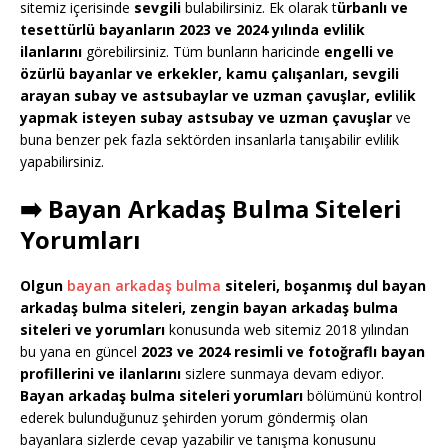
sitemiz içerisinde
sevgili
bulabilirsiniz. Ek olarak t
ürbanlı ve
tesettürlü bayanların 2023 ve 2024 yılında evlilik
ilanlarını
görebilirsiniz. Tüm bunların haricinde
engelli ve
özürlü bayanlar ve erkekler, kamu çalışanları, sevgili
arayan subay ve astsubaylar ve uzman çavuşlar, evlilik
yapmak isteyen subay astsubay ve uzman çavuşlar
ve
buna benzer pek fazla sektörden insanlarla tanışabilir evlilik
yapabilirsiniz.
➡️ Bayan Arkadaş Bulma Siteleri
Yorumları
Olgun
bayan arkadaş bulma
siteleri, boşanmış dul bayan
arkadaş bulma siteleri, zengin bayan arkadaş bulma
siteleri ve yorumları
konusunda web sitemiz 2018 yılından
bu yana en güncel
2023 ve 2024 resimli ve fotoğraflı bayan
profillerini ve ilanlarını
sizlere sunmaya devam ediyor.
Bayan arkadaş bulma siteleri yorumları
bölümünü kontrol
ederek bulunduğunuz şehirden yorum göndermiş olan
bayanlara sizlerde cevap yazabilir ve tanışma konusunu