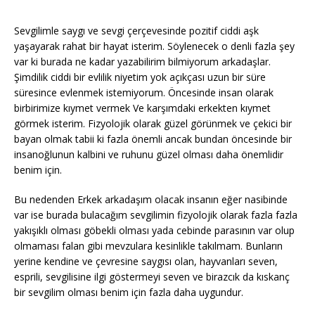
Sevgilimle saygı ve sevgi çerçevesinde pozitif ciddi aşk
yaşayarak rahat bir hayat isterim. Söylenecek o denli fazla şey
var ki burada ne kadar yazabilirim bilmiyorum arkadaşlar.
Şimdilik ciddi bir evlilik niyetim yok açıkçası uzun bir süre
süresince evlenmek istemiyorum. Öncesinde insan olarak
birbirimize kıymet vermek Ve karşımdaki erkekten kıymet
görmek isterim. Fizyolojik olarak güzel görünmek ve çekici bir
bayan olmak tabii ki fazla önemli ancak bundan öncesinde bir
insanoğlunun kalbini ve ruhunu güzel olması daha önemlidir
benim için.
Bu nedenden Erkek arkadaşım olacak insanın eğer nasibinde
var ise burada bulacağım sevgilimin fizyolojik olarak fazla fazla
yakışıklı olması göbekli olması yada cebinde parasının var olup
olmaması falan gibi mevzulara kesinlikle takılmam. Bunların
yerine kendine ve çevresine saygısı olan, hayvanları seven,
esprili, sevgilisine ilgi göstermeyi seven ve birazcık da kıskanç
bir sevgilim olması benim için fazla daha uygundur.