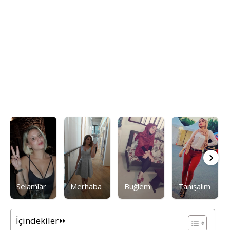
Selamlar
Merhaba
Buğlem
Tanışalım
İçindekiler⏩