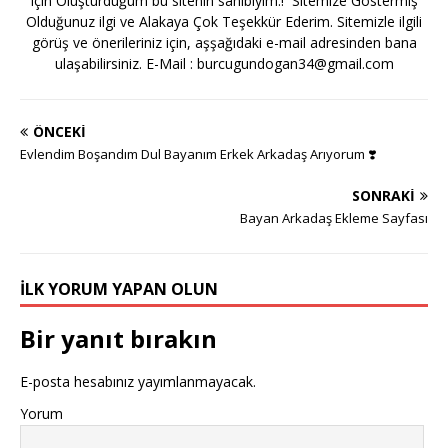
için Oluşturduğum bu sitenin sahibiyim.! Sitemize Göstermiş
Olduğunuz ilgi ve Alakaya Çok Teşekkür Ederim. Sitemizle ilgili
görüş ve önerileriniz için, aşşağıdaki e-mail adresinden bana
ulaşabilirsiniz. E-Mail :
burcugundogan34@gmail.com
ÖNCEKI
Evlendim Boşandım Dul Bayanım Erkek Arkadaş Arıyorum ❣️
SONRAKI
Bayan Arkadaş Ekleme Sayfası
İLK YORUM YAPAN OLUN
Bir yanıt bırakın
E-posta hesabınız yayımlanmayacak.
Yorum