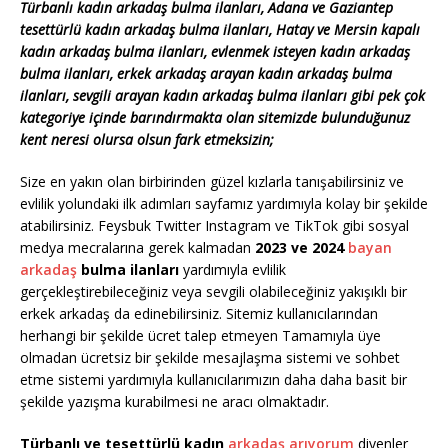
Türbanlı kadın arkadaş bulma ilanları, Adana ve Gaziantep
tesettürlü kadın arkadaş bulma ilanları, Hatay ve Mersin kapalı
kadın arkadaş bulma ilanları, evlenmek isteyen kadın arkadaş
bulma ilanları, erkek arkadaş arayan kadın arkadaş bulma
ilanları, sevgili arayan kadın arkadaş bulma ilanları gibi pek çok
kategoriye içinde barındırmakta olan sitemizde bulunduğunuz
kent neresi olursa olsun fark etmeksizin;
Size en yakın olan birbirinden güzel kızlarla tanışabilirsiniz ve
evlilik yolundaki ilk adımları sayfamız yardımıyla kolay bir şekilde
atabilirsiniz. Feysbuk Twitter Instagram ve TikTok gibi sosyal
medya mecralarına gerek kalmadan
2023 ve 2024
bayan
arkadaş
bulma ilanları
yardımıyla evlilik
gerçekleştirebileceğiniz veya sevgili olabileceğiniz yakışıklı bir
erkek arkadaş da edinebilirsiniz. Sitemiz kullanıcılarından
herhangi bir şekilde ücret talep etmeyen Tamamıyla üye
olmadan ücretsiz bir şekilde mesajlaşma sistemi ve sohbet
etme sistemi yardımıyla kullanıcılarımızın daha daha basit bir
şekilde yazışma kurabilmesi ne aracı olmaktadır.
Türbanlı ve tesettürlü kadın
arkadaş arıyorum
diyenler