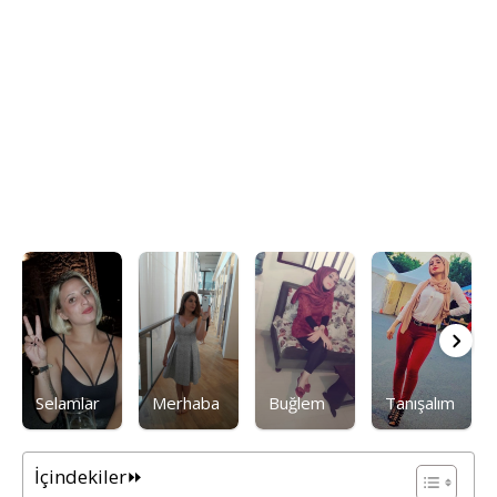
Selamlar
Merhaba
Buğlem
Tanışalım
İçindekiler⏩