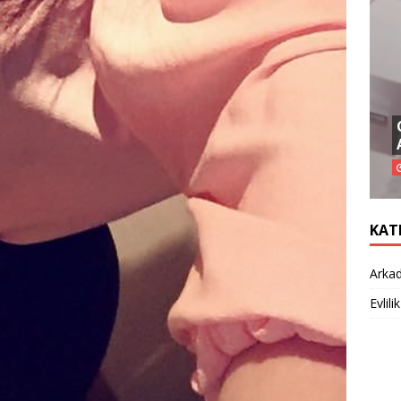
KAT
Arkad
Evlilik