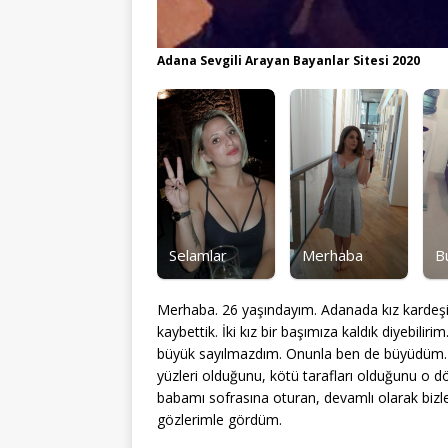
Adana Sevgili Arayan Bayanlar Sitesi 2020
Selamlar
Merhaba
B
Merhaba. 26 yaşındayım. Adanada kız kardeşim
kaybettik. İki kız bir başımıza kaldık diyebili
büyük sayılmazdım. Onunla ben de büyüdüm. K
yüzleri olduğunu, kötü tarafları olduğunu o 
babamı sofrasına oturan, devamlı olarak bizlere 
gözlerimle gördüm.