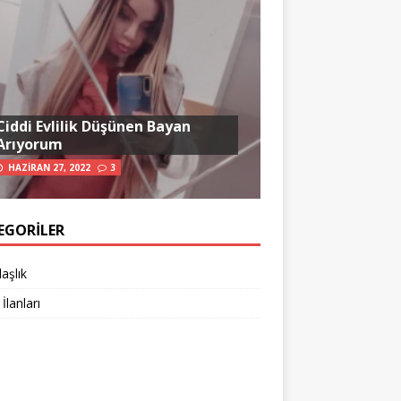
Ciddi Evlilik Düşünen Bayan
Arıyorum
HAZIRAN 27, 2022
3
EGORILER
aşlık
 İlanları