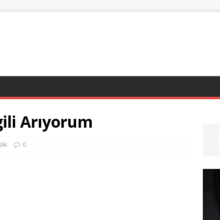
ili Arıyorum
lık
0