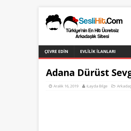
ÇEVRE EDIN
EVLILIK İLANLARI
Adana Dürüst Sevg
Aralık 16, 2019
iLayda Bilge
Arkadaş