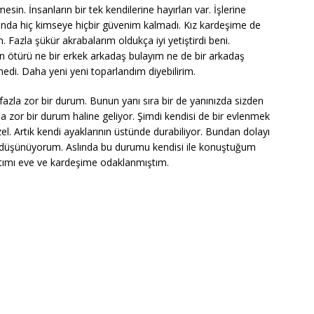
in. İnsanların bir tek kendilerine hayırları var. İşlerine
sında hiç kimseye hiçbir güvenim kalmadı. Kız kardeşime de
. Fazla şükür akrabalarım oldukça iyi yetiştirdi beni.
ötürü ne bir erkek arkadaş bulayım ne de bir arkadaş
di. Daha yeni yeni toparlandım diyebilirim.
fazla zor bir durum. Bunun yanı sıra bir de yanınızda sizden
da zor bir durum haline geliyor. Şimdi kendisi de bir evlenmek
l. Artık kendi ayaklarının üstünde durabiliyor. Bundan dolayı
 düşünüyorum. Aslında bu durumu kendisi ile konuştuğum
tımı eve ve kardeşime odaklanmıştım.