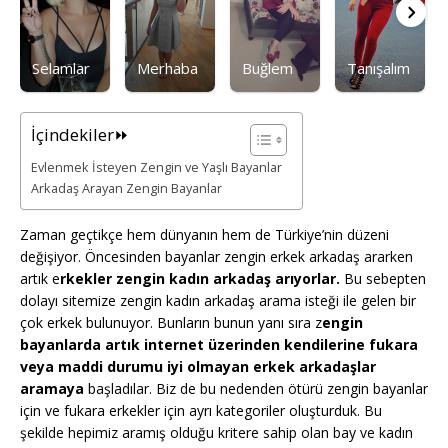
Selamlar
Merhaba
Buğlem
Tanışalım
İçindekiler⏩
Evlenmek İsteyen Zengin ve Yaşlı Bayanlar
Arkadaş Arayan Zengin Bayanlar
Zaman geçtikçe hem dünyanın hem de Türkiye’nin düzeni
değişiyor. Öncesinden bayanlar zengin erkek arkadaş ararken
artık e
rkekler zengin kadın arkadaş arıyorlar.
Bu sebepten
dolayı sitemize zengin kadın arkadaş arama isteği ile gelen bir
çok erkek bulunuyor. Bunların bunun yanı sıra z
engin
bayanlarda artık internet üzerinden kendilerine fukara
veya maddi durumu iyi olmayan erkek arkadaşlar
aramaya
başladılar. Biz de bu nedenden ötürü zengin bayanlar
için ve fukara erkekler için ayrı kategoriler oluşturduk. Bu
şekilde hepimiz aramış olduğu kritere sahip olan bay ve kadın