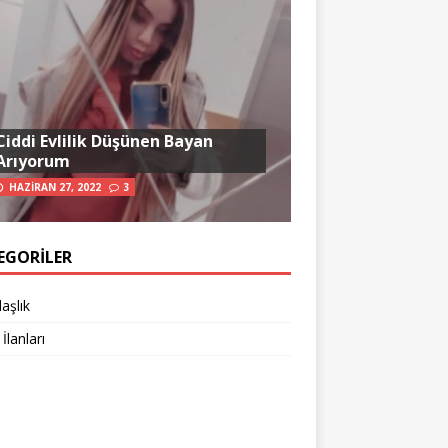
Ciddi Evlilik Düşünen Bayan
Arıyorum
HAZIRAN 27, 2022
3
EGORILER
aşlık
 İlanları