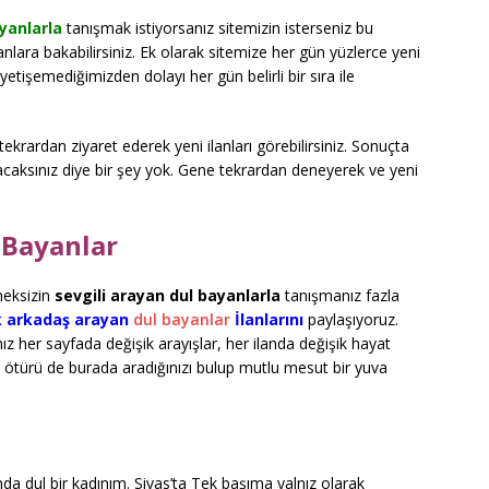
ayanlarla
tanışmak istiyorsanız sitemizin isterseniz bu
anlara bakabilirsiniz. Ek olarak sitemize her gün yüzlerce yeni
tişemediğimizden dolayı her gün belirli bir sıra ile
krardan ziyaret ederek yeni ilanları görebilirsiniz. Sonuçta
ulacaksınız diye bir şey yok. Gene tekrardan deneyerek ve yeni
 Bayanlar
meksizin
sevgili arayan dul bayanlarla
tanışmanız fazla
k arkadaş arayan
dul bayanlar
İlanlarını
paylaşıyoruz.
ız her sayfada değişik arayışlar, her ilanda değişik hayat
en ötürü de burada aradığınızı bulup mutlu mesut bir yuva
a dul bir kadınım. Sivas’ta Tek başıma yalnız olarak