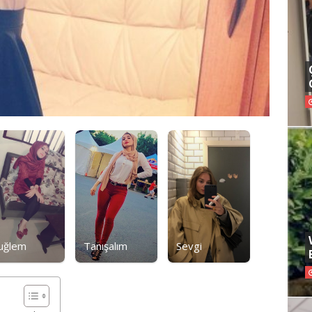
uğlem
Tanışalım
Sevgi