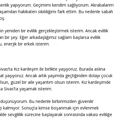
tmenlik yapıyorum. Geçimimi kendim sağlıyorum. Akrabalarım
 yaşamdan hakikaten sıkıldığımı fark ettim. Bu nedenle sabah
oş.
n yeniden bir evlilik gerçekleştirmek isterim. Ancak evlilik
bir şey. Eğer arkadaşlığımız sağlam başlarsa evlilik
 enerjik bir erkek isterim.
vas’ta Kız kardeşim ile birlikte yaşıyoruz. Burada aslına
at yaşıyoruz. Ancak artık yaşımda geçtiğinden dolayı çocuk
lsun, güzel bir aile yaşantım olsun isterim. Kız kardeşimde
a Sivas’ta yaşamak isterim.
yı düşünüyorum. Bu nedenle birbirimizden güvenilir
ğı kalmıyor. Sonuçta kimse boşanmak için evlenmek
e sevgililik sürecine başlayarak sonrasında vakası evliliğe