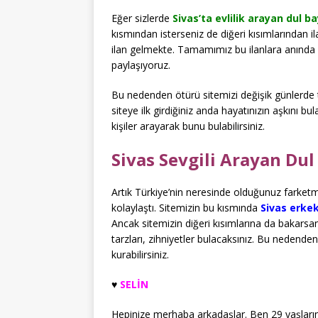
Eğer sizlerde
Sivas’ta evlilik arayan dul b
kısmından isterseniz de diğeri kısımlarından il
ilan gelmekte. Tamamımız bu ilanlara anında ye
paylaşıyoruz.
Bu nedenden ötürü sitemizi değişik günlerde te
siteye ilk girdiğiniz anda hayatınızın aşkını b
kişiler arayarak bunu bulabilirsiniz.
Sivas Sevgili Arayan Dul
Artık Türkiye’nin neresinde olduğunuz farket
kolaylaştı. Sitemizin bu kısmında
Sivas erke
Ancak sitemizin diğeri kısımlarına da bakarsan
tarzları, zihniyetler bulacaksınız. Bu nedend
kurabilirsiniz.
♥️
SELİN
Hepinize merhaba arkadaşlar. Ben 29 yaşlarınd