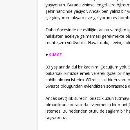
yaşıyorum. Burada zihinsel engellilere öğre
şehir haricinde yaşıyor. Ancak ben yalnız bir
işe gidiyorum akşam eve geliyorum ev bomb
Daha öncesinde de evliliğin tadına vardığım içi
hakikaten aceleye gelmemesi gerekmekte olan 
muhteşem yürüyebilir. Hayat dolu, sevinç dolu,
♥️
SİMGE
33 yaşlarında dul bir kadınım. Çocuğum yok. Si
bakarsak ikimizde emek vererek güzel bir hay
sahibi olmayı isterim. Güzel sıcak bir Yuvam o
Sivas’ta olduğundan evlendikten sonrasında d
Ancak sevgililik sürecini birazcık uzun tutma
olmadıktan sonrasında evlenmenin bir mantı
istemez. Bu nedenden ötürü de sağlam bir hald
taşıyabiliriz.