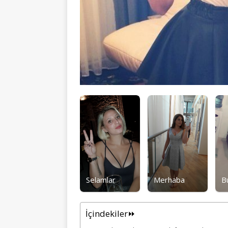
Selamlar
Merhaba
B
İçindekiler⏩