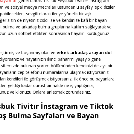
bayanlar
genel olarak TikTok Feysbuk Twitter Instagram
 ve sosyal medya mecraları üstünden u sayfayı tıpkı diziler
pabilecekleri, sevgili olarak ileriye yönelik bir aşk
er sizin de niyetiniz ciddi ise ve kendinize kafi bir bayan
ili bulma ve arkadaş bulma gruplarına katılım sağlayarak ve
uzun uzun sohbet ettikten sonrasında hayalini kurduğunuz
kleştirmiş ve boşanmış olan ve
erkek arkadaş arayan dul
diyorsanız ve hayatınızın ikinci baharımı yaşayıp gene
k sitemizde bulunan yorum bölümünden kendinizi detaylı bir
bayanların cep telefonu numaralarına ulaşmak istiyorsanız
n kendileri ile görüşmek istiyorsanız, ilk önce bu bayanlara
den geldiği kadar dürüst bir halde ne iş yaptığınızı,
Boyunuz ve kilonuzu Onlara anlatmak zorundasınız.
sbuk Tivitır İnstagram ve Tiktok
aş Bulma Sayfaları ve Bayan