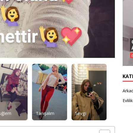
KAT
Arkad
Evlilik
uğlem
Tanışalım
Sevgi