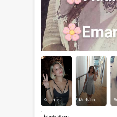
Selamlar
Merhaba
B
İçindekiler⏩