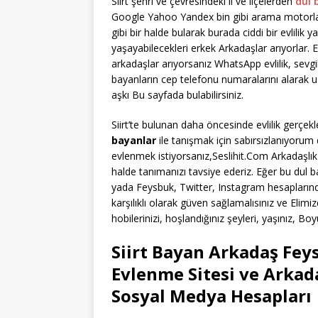
Siirt şehri ve çevresindeki il ve ilçelerden
dul 
Google Yahoo Yandex bin gibi arama motorları
gibi bir halde bularak burada ciddi bir evlilik ya
yaşayabilecekleri erkek Arkadaşlar arıyorlar. Eğ
arkadaşlar arıyorsanız WhatsApp evlilik, sevg
bayanların cep telefonu numaralarını alarak 
aşkı Bu sayfada bulabilirsiniz.
Siirt’te bulunan daha öncesinde evlilik gerçe
bayanlar
ile tanışmak için sabırsızlanıyorum 
evlenmek istiyorsanız,Seslihit.Com Arkadaşlı
halde tanımanızı tavsiye ederiz. Eğer bu dul 
yada Feysbuk, Twitter, Instagram hesaplarında
karşılıklı olarak güven sağlamalısınız ve Elimiz
hobilerinizi, hoşlandığınız şeyleri, yaşınız, 
Siirt Bayan Arkadaş Fey
Evlenme Sitesi ve Arkad
Sosyal Medya Hesapları