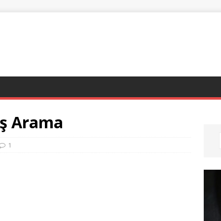
aş Arama
1