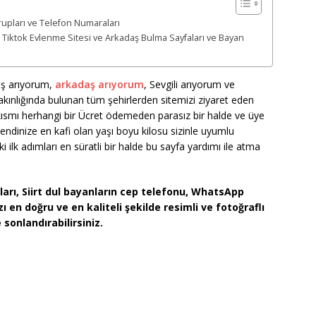
Grupları ve Telefon Numaraları
e Tiktok Evlenme Sitesi ve Arkadaş Bulma Sayfaları ve Bayan
eş arıyorum,
arkadaş arıyorum
, Sevgili arıyorum ve
 yakınlığında bulunan tüm şehirlerden sitemizi ziyaret eden
smı herhangi bir Ücret ödemeden parasız bir halde ve üye
n kendinize en kafi olan yaşı boyu kilosu sizinle uyumlu
daki ilk adımları en süratli bir halde bu sayfa yardımı ile atma
arı, Siirt dul bayanların cep telefonu, WhatsApp
en doğru ve en kaliteli şekilde resimli ve fotoğraflı
sonlandırabilirsiniz.