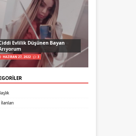
Ciddi Evlilik Düşünen Bayan
Arıyorum
HAZIRAN 27, 2022
3
EGORILER
aşlık
 İlanları