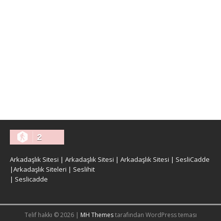
2
Arkadaşlık Sitesi
|
Arkadaşlık Sitesi
|
Arkadaşlık Sitesi
|
SesliCadde
|
Arkadaşlık Siteleri
|
Seslihit
|
Seslicadde
Telif hakkı © 2026 |
MH Themes
tarafından WordPress teması