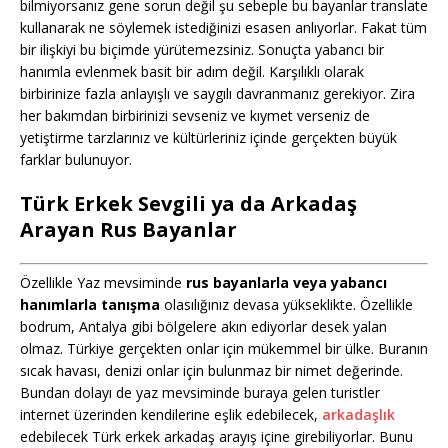
bilmiyorsanız gene sorun değil şu sebeple bu bayanlar translate
kullanarak ne söylemek istediğinizi esasen anlıyorlar. Fakat tüm
bir ilişkiyi bu biçimde yürütemezsiniz. Sonuçta yabancı bir
hanımla evlenmek basit bir adım değil. Karşılıklı olarak
birbirinize fazla anlayışlı ve saygılı davranmanız gerekiyor. Zira
her bakımdan birbirinizi sevseniz ve kıymet verseniz de
yetiştirme tarzlarınız ve kültürleriniz içinde gerçekten büyük
farklar bulunuyor.
Türk Erkek Sevgili ya da Arkadaş
Arayan Rus Bayanlar
Özellikle Yaz mevsiminde
rus bayanlarla veya yabancı
hanımlarla tanışma
olasılığınız devasa yükseklikte. Özellikle
bodrum, Antalya gibi bölgelere akın ediyorlar desek yalan
olmaz. Türkiye gerçekten onlar için mükemmel bir ülke. Buranın
sıcak havası, denizi onlar için bulunmaz bir nimet değerinde.
Bundan dolayı de yaz mevsiminde buraya gelen turistler
internet üzerinden kendilerine eşlik edebilecek,
arkadaşlık
edebilecek Türk erkek arkadaş arayış içine girebiliyorlar. Bunu