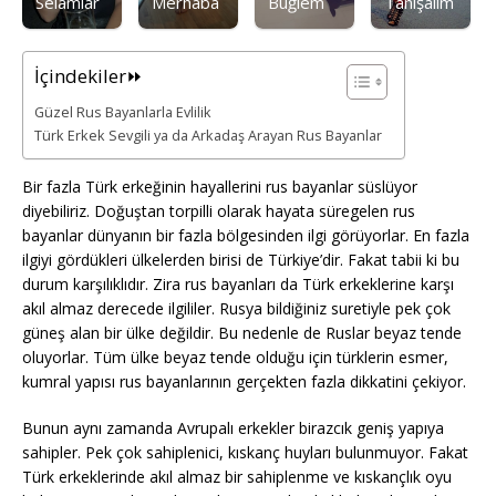
Selamlar
Merhaba
Buğlem
Tanışalım
İçindekiler⏩
Güzel Rus Bayanlarla Evlilik
Türk Erkek Sevgili ya da Arkadaş Arayan Rus Bayanlar
Bir fazla Türk erkeğinin hayallerini rus bayanlar süslüyor
diyebiliriz. Doğuştan torpilli olarak hayata süregelen rus
bayanlar dünyanın bir fazla bölgesinden ilgi görüyorlar. En fazla
ilgiyi gördükleri ülkelerden birisi de Türkiye’dir. Fakat tabii ki bu
durum karşılıklıdır. Zira rus bayanları da Türk erkeklerine karşı
akıl almaz derecede ilgililer. Rusya bildiğiniz suretiyle pek çok
güneş alan bir ülke değildir. Bu nedenle de Ruslar beyaz tende
oluyorlar. Tüm ülke beyaz tende olduğu için türklerin esmer,
kumral yapısı rus bayanlarının gerçekten fazla dikkatini çekiyor.
Bunun aynı zamanda Avrupalı erkekler birazcık geniş yapıya
sahipler. Pek çok sahiplenici, kıskanç huyları bulunmuyor. Fakat
Türk erkeklerinde akıl almaz bir sahiplenme ve kıskançlık oyu