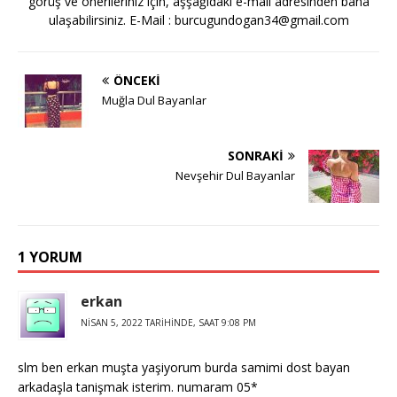
görüş ve önerileriniz için, aşşağıdaki e-mail adresinden bana
ulaşabilirsiniz. E-Mail :
burcugundogan34@gmail.com
ÖNCEKI
Muğla Dul Bayanlar
SONRAKI
Nevşehir Dul Bayanlar
1 YORUM
erkan
NISAN 5, 2022 TARIHINDE, SAAT 9:08 PM
slm ben erkan muşta yaşiyorum burda samimi dost bayan
arkadaşla tanişmak isterim. numaram 05*