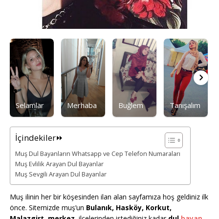
Selamlar
Merhaba
Buğlem
Tanışalım
İçindekiler⏩
Muş Dul Bayanların Whatsapp ve Cep Telefon Numaraları
Muş Evlilik Arayan Dul Bayanlar
Muş Sevgili Arayan Dul Bayanlar
Muş ilinin her bir köşesinden ilan alan sayfamıza hoş geldiniz ilk
önce. Sitemizde muş’un
Bulanık, Hasköy, Korkut,
Malazgirt, merkez,
ilçelerinden istediğiniz kadar
dul
bayan