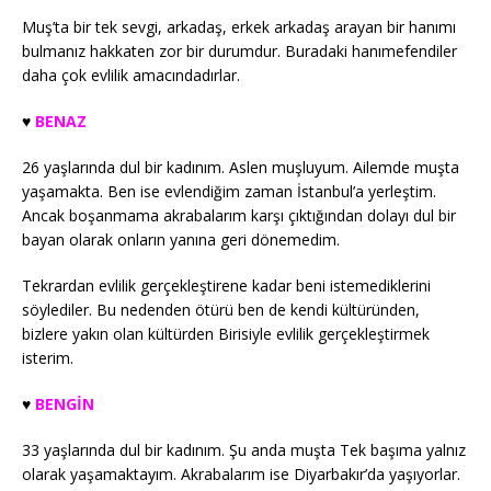
Muş’ta bir tek sevgi, arkadaş, erkek arkadaş arayan bir hanımı
bulmanız hakkaten zor bir durumdur. Buradaki hanımefendiler
daha çok evlilik amacındadırlar.
♥️
BENAZ
26 yaşlarında dul bir kadınım. Aslen muşluyum. Ailemde muşta
yaşamakta. Ben ise evlendiğim zaman İstanbul’a yerleştim.
Ancak boşanmama akrabalarım karşı çıktığından dolayı dul bir
bayan olarak onların yanına geri dönemedim.
Tekrardan evlilik gerçekleştirene kadar beni istemediklerini
söylediler. Bu nedenden ötürü ben de kendi kültüründen,
bizlere yakın olan kültürden Birisiyle evlilik gerçekleştirmek
isterim.
♥️
BENGİN
33 yaşlarında dul bir kadınım. Şu anda muşta Tek başıma yalnız
olarak yaşamaktayım. Akrabalarım ise Diyarbakır’da yaşıyorlar.