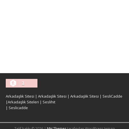
1
Arkadaşlık Sitesi
|
Arkadaşlık Sitesi
|
Arkadaşlık Sitesi
|
SesliCadde
|
Arkadaşlık Siteleri
|
Seslihit
|
Seslicadde
Telif hakkı © 2026 |
MH Themes
tarafından WordPress teması