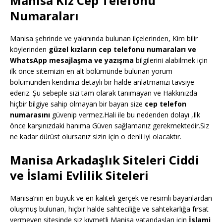
Manisa Kız Cep Telefonu
Numaraları
Manisa şehrinde ve yakınında bulunan ilçelerinden, Kim bilir
köylerinden
güzel kızların cep telefonu numaraları ve
WhatsApp mesajlaşma ve yazışma
bilgilerini alabilmek için
ilk önce sitemizin en alt bölümünde bulunan yorum
bölümünden kendinizi detaylı bir halde anlatmanızı tavsiye
ederiz. Şu sebeple sizi tam olarak tanımayan ve Hakkınızda
hiçbir bilgiye sahip olmayan bir bayan size
cep telefon
numarasını
güvenip vermez.Hali ile bu nedenden dolayı ,Ilk
önce karşınızdaki hanıma Güven sağlamanız gerekmektedir.Siz
ne kadar dürüst olursanız sizin için o denli iyi olacaktır.
Manisa Arkadaşlık Siteleri Ciddi
ve İslami Evlilik Siteleri
Manisa’nın en büyük ve en kaliteli gerçek ve resimli bayanlardan
oluşmuş bulunan, hiçbir halde sahteciliğe ve sahtekarlığa fırsat
vermeyen sitesinde siz kıymetli Manisa vatandaşları için
İslami